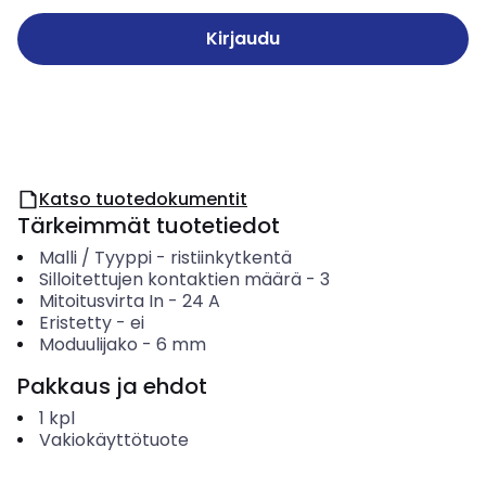
Kirjaudu
Katso tuotedokumentit
Tärkeimmät tuotetiedot
Malli / Tyyppi
-
ristiinkytkentä
Silloitettujen kontaktien määrä
-
3
Mitoitusvirta In
-
24
A
Eristetty
-
ei
Moduulijako
-
6
mm
Pakkaus ja ehdot
1
kpl
Vakiokäyttötuote