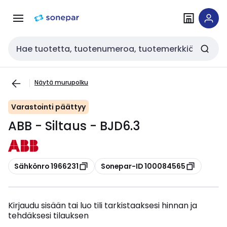
Siirry
Siirry
navigointiin
sisältöön
Haku
Näytä murupolku
Varastointi päättyy
ABB - Siltaus - BJD6.3
Kopioi
Kopioi
Sähkönro 1966231
Sonepar-ID 100084565
Kirjaudu sisään tai luo tili tarkistaaksesi hinnan ja
tehdäksesi tilauksen