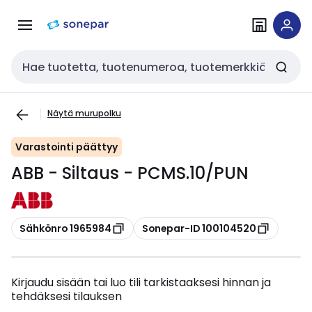
Siirry
Siirry
navigointiin
sisältöön
Haku
Näytä murupolku
Varastointi päättyy
ABB - Siltaus - PCMS.10/PUN
Kopioi
Kopioi
Sähkönro 1965984
Sonepar-ID 100104520
Kirjaudu sisään tai luo tili tarkistaaksesi hinnan ja
tehdäksesi tilauksen