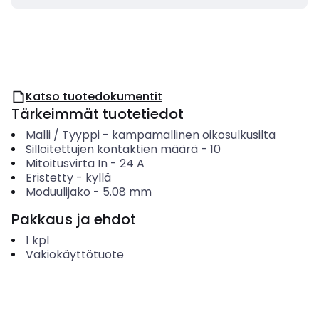
Katso tuotedokumentit
Tärkeimmät tuotetiedot
Malli / Tyyppi
-
kampamallinen oikosulkusilta
Silloitettujen kontaktien määrä
-
10
Mitoitusvirta In
-
24
A
Eristetty
-
kyllä
Moduulijako
-
5.08
mm
Pakkaus ja ehdot
1
kpl
Vakiokäyttötuote