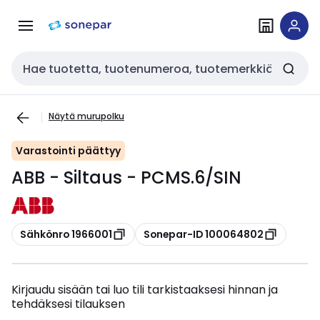
Siirry
Siirry
navigointiin
sisältöön
Haku
Näytä murupolku
Varastointi päättyy
ABB - Siltaus - PCMS.6/SIN
Kopioi
Kopioi
Sähkönro 1966001
Sonepar-ID 100064802
Kirjaudu sisään tai luo tili tarkistaaksesi hinnan ja
tehdäksesi tilauksen