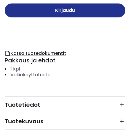
Kirjaudu
Katso tuotedokumentit
Pakkaus ja ehdot
1
kpl
Vakiokäyttötuote
Tuotetiedot
Tuotekuvaus