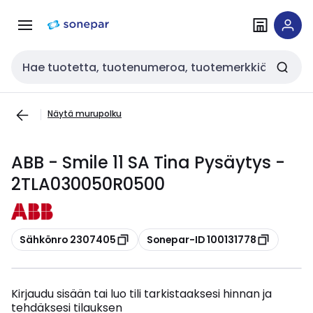
Siirry
Siirry
navigointiin
sisältöön
Haku
Näytä murupolku
ABB - Smile 11 SA Tina Pysäytys -
2TLA030050R0500
Kopioi
Kopioi
Sähkönro 2307405
Sonepar-ID 100131778
Kirjaudu sisään tai luo tili tarkistaaksesi hinnan ja
tehdäksesi tilauksen