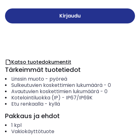
Kirjaudu
Katso tuotedokumentit
Tärkeimmät tuotetiedot
Linssin muoto
-
pyöreä
Sulkeutuvien koskettimien lukumäärä
-
0
Avautuvien koskettimien lukumäärä
-
0
Kotelointiluokka (IP)
-
IP67/IP69K
Etu renkaalla
-
kyllä
Pakkaus ja ehdot
1
kpl
Vakiokäyttötuote