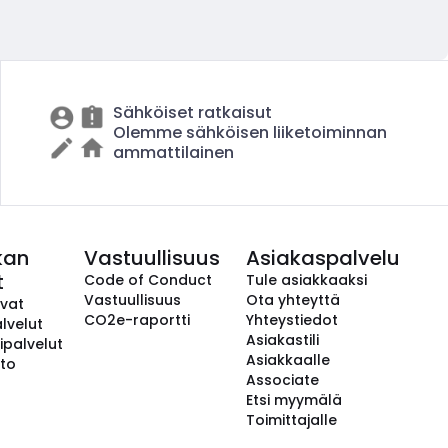
Sähköiset ratkaisut
Olemme sähköisen liiketoiminnan
ammattilainen
kan
Vastuullisuus
Asiakaspalvelu
t
Code of Conduct
Tule asiakkaaksi
Vastuullisuus
Ota yhteyttä
avat
CO2e-raportti
Yhteystiedot
lvelut
Asiakastili
ipalvelut
Asiakkaalle
to
Associate
Etsi myymälä
Toimittajalle