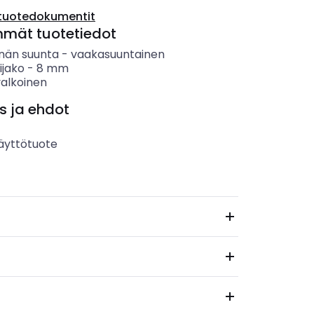
tuotedokumentit
mmät tuotetiedot
nän suunta
-
vaakasuuntainen
ijako
-
8
mm
valkoinen
s ja ehdot
äyttötuote