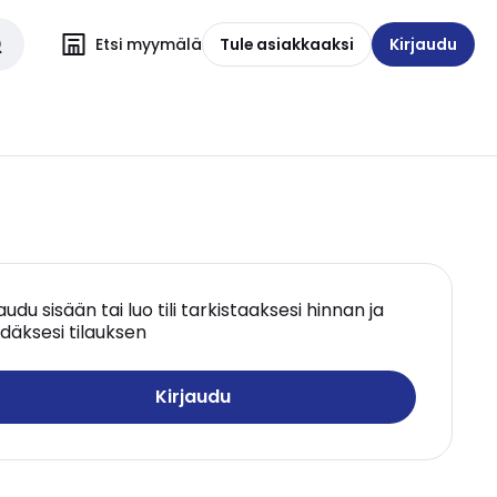
Etsi myymälä
Tule asiakkaaksi
Kirjaudu
jaudu sisään tai luo tili tarkistaaksesi hinnan ja
däksesi tilauksen
Kirjaudu