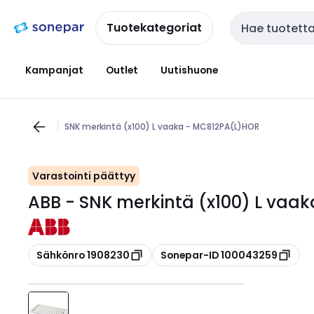
Siirry
Siirry
navigointiin
sisältöön
Tuotekategoriat
Haku
Kampanjat
Outlet
Uutishuone
SNK merkintä (x100) L vaaka - MC812PA(L)HOR
Varastointi päättyy
ABB - SNK merkintä (x100) L vaa
Kopioi
Kopioi
Sähkönro 1908230
Sonepar-ID 100043259