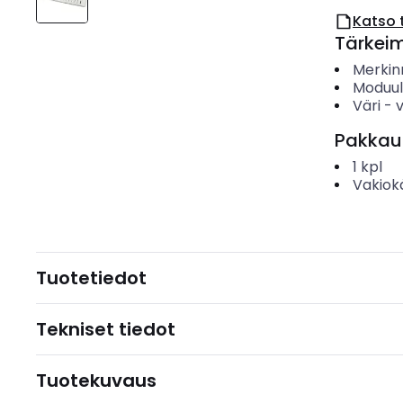
Katso 
Tärkei
Merkin
Moduul
Väri
-
Pakkau
1
kpl
Vakiok
Tuotetiedot
Tekniset tiedot
Tuotekuvaus