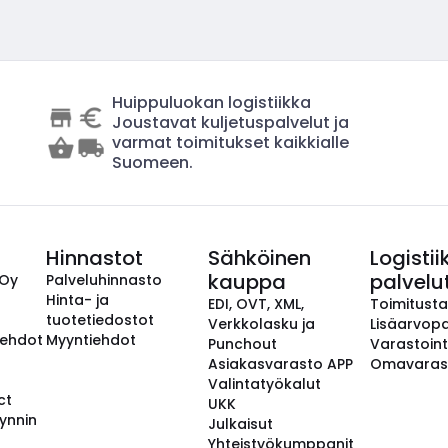
Huippuluokan logistiikka
Joustavat kuljetuspalvelut ja
varmat toimitukset kaikkialle
Suomeen.
Hinnastot
Sähköinen
Logistii
kauppa
palvelu
 Oy
Palveluhinnasto
Hinta- ja
EDI, OVT, XML,
Toimitust
tuotetiedostot
Verkkolasku ja
Lisäarvopa
aehdot
Myyntiehdot
Punchout
Varastoint
Asiakasvarasto APP
Omavaras
Valintatyökalut
ct
UKK
ynnin
Julkaisut
Yhteistyökumppanit