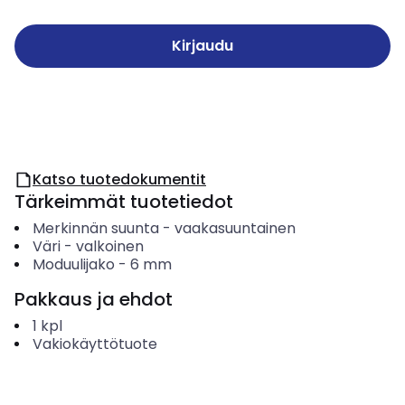
Kirjaudu
Katso tuotedokumentit
Tärkeimmät tuotetiedot
Merkinnän suunta
-
vaakasuuntainen
Väri
-
valkoinen
Moduulijako
-
6
mm
Pakkaus ja ehdot
1
kpl
Vakiokäyttötuote