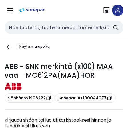
Siirry
Siirry
navigointiin
sisältöön
Haku
Näytä murupolku
ABB - SNK merkintä (x100) MAA
vaa - MC612PA(MAA)HOR
Kopioi
Kopioi
Sähkönro 1908222
Sonepar-ID 100044077
Kirjaudu sisään tai luo tili tarkistaaksesi hinnan ja
tehdäksesi tilauksen