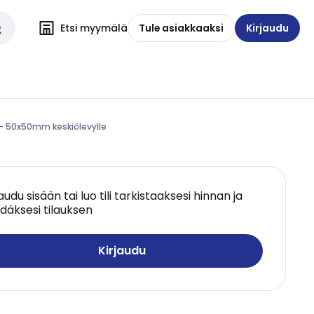
Etsi myymälä
Tule asiakkaaksi
Kirjaudu
i - 50x50mm keskiölevylle
jaudu sisään tai luo tili tarkistaaksesi hinnan ja
däksesi tilauksen
Kirjaudu