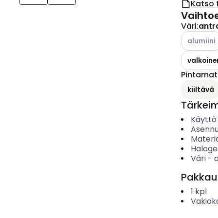
Katso 
Vaihto
Väri
:
antra
Katso käyt
alumiini
valkoine
Pintamate
kiiltävä
Tärkei
Käyttö
Asenn
Materia
Haloge
Väri
-
a
Pakkau
1
kpl
Vakiok