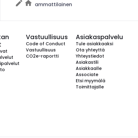
ammattilainen
kan
Vastuullisuus
Asiakaspalvelu
t
Code of Conduct
Tule asiakkaaksi
Vastuullisuus
Ota yhteyttä
avat
CO2e-raportti
Yhteystiedot
lvelut
Asiakastili
ipalvelut
Asiakkaalle
to
Associate
Etsi myymälä
Toimittajalle