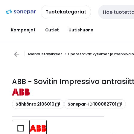
Siirry
Siirry
navigointiin
sisältöön
Tuotekategoriat
Haku
Kampanjat
Outlet
Uutishuone
Asennustarvikkeet
Upotettavat kytkimet ja merkkival
ABB - Sovitin Impressivo antrasii
Kopioi
Kopioi
Sähkönro 2106010
Sonepar-ID 100082701