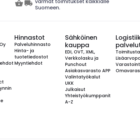
varmat toimitukset kaikkialle
Suomeen.
Hinnastot
Sähköinen
Logistii
kauppa
palvelu
 Oy
Palveluhinnasto
Hinta- ja
EDI, OVT, XML,
Toimitust
tuotetiedostot
Verkkolasku ja
Lisäarvopa
aehdot
Myyntiehdot
Punchout
Varastoint
Asiakasvarasto APP
Omavaras
Valintatyökalut
ct
UKK
ynnin
Julkaisut
Yhteistyökumppanit
se
A-Z