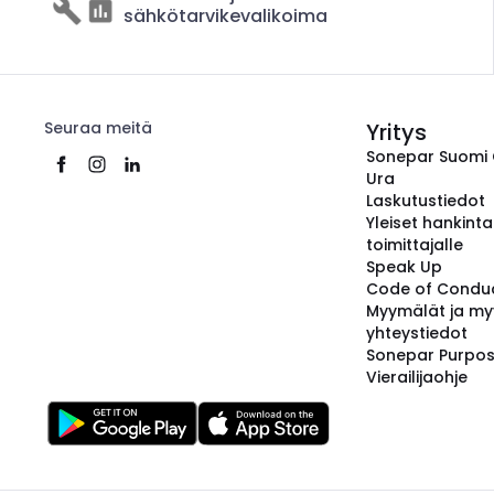
sähkötarvikevalikoima
Seuraa meitä
Yritys
Sonepar Suomi
Ura
Laskutustiedot
Yleiset hankint
toimittajalle
Speak Up
Code of Condu
Myymälät ja my
yhteystiedot
Sonepar Purpo
Vierailijaohje