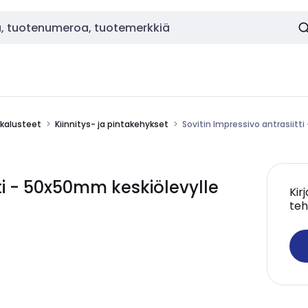
okalusteet
Kiinnitys- ja pintakehykset
Sovitin Impressivo antrasiitt
tti - 50x50mm keskiölevylle
Kir
teh