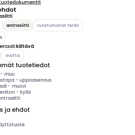
tuotedokumentit
ehdot
siitti
ettävissä olevat vaihtoehdot
Katso käytettävissä olevat vaihtoehdot
antrasiitti
ruostumaton teräs
n
riaali
:
kiiltävä
Katso käytettävissä olevat vaihtoehdot
matta
mmät tuotetiedot
-
muu
ustapa
-
uppoasennus
ali
-
muovi
eniton
-
kyllä
ntrasiitti
s ja ehdot
äyttötuote