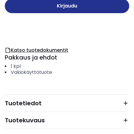
Kirjaudu
Katso tuotedokumentit
Pakkaus ja ehdot
1
kpl
Vakiokäyttötuote
Tuotetiedot
Tuotekuvaus