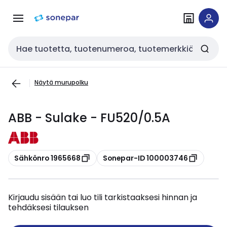
Siirry
Siirry
navigointiin
sisältöön
Haku
Näytä murupolku
ABB - Sulake - FU520/0.5A
Kopioi
Kopioi
Sähkönro 1965668
Sonepar-ID 100003746
Kirjaudu sisään tai luo tili tarkistaaksesi hinnan ja
tehdäksesi tilauksen