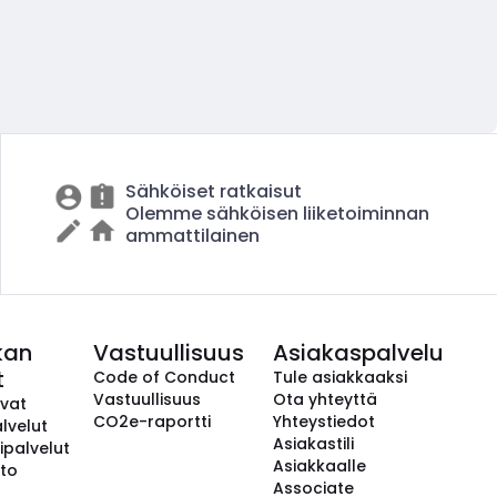
Sähköiset ratkaisut
Olemme sähköisen liiketoiminnan
ammattilainen
kan
Vastuullisuus
Asiakaspalvelu
t
Code of Conduct
Tule asiakkaaksi
Vastuullisuus
Ota yhteyttä
avat
CO2e-raportti
Yhteystiedot
lvelut
Asiakastili
ipalvelut
Asiakkaalle
to
Associate