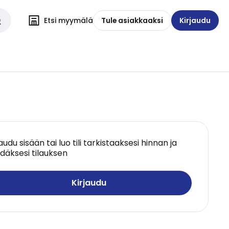
Etsi myymälä
Tule asiakkaaksi
Kirjaudu
jaudu sisään tai luo tili tarkistaaksesi hinnan ja
däksesi tilauksen
Kirjaudu