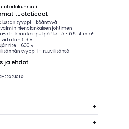
tuotedokumentit
mmät tuotetiedot
alustan tyyppi
-
kääntyvä
ävalmiin hienolankaisen johtimen
ta-ala ilman kaapelipäätettä
-
0.5...4
mm²
svirta In
-
6.3
A
sjännite
-
630
V
liitännän tyyppi 1
-
ruuviliitäntä
s ja ehdot
äyttötuote