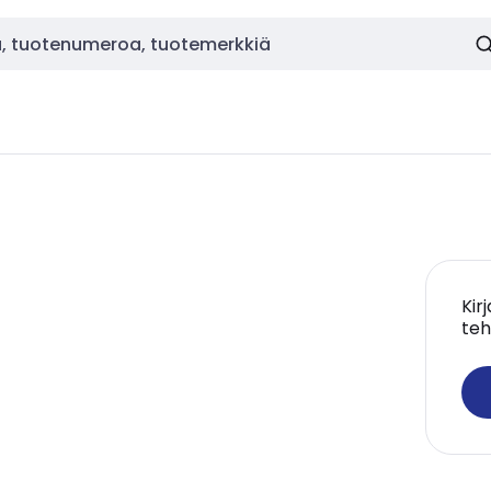
Kir
teh