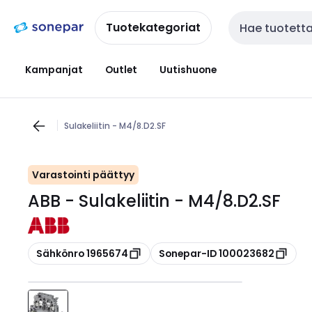
Siirry
Siirry
navigointiin
sisältöön
Tuotekategoriat
Haku
Kampanjat
Outlet
Uutishuone
Sulakeliitin - M4/8.D2.SF
Varastointi päättyy
ABB - Sulakeliitin - M4/8.D2.SF
Kopioi
Kopioi
Sähkönro 1965674
Sonepar-ID 100023682