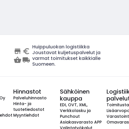
Huippuluokan logistiikka
Joustavat kuljetuspalvelut ja
varmat toimitukset kaikkialle
Suomeen.
Hinnastot
Sähköinen
Logistii
kauppa
palvelu
 Oy
Palveluhinnasto
Hinta- ja
EDI, OVT, XML,
Toimitust
tuotetiedostot
Verkkolasku ja
Lisäarvopa
aehdot
Myyntiehdot
Punchout
Varastoint
Asiakasvarasto APP
Omavaras
Valintatyökalut