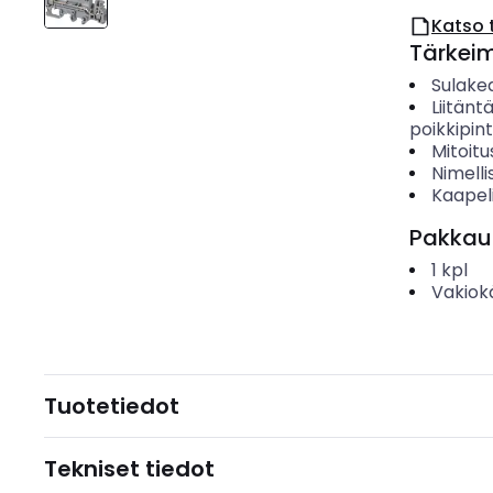
Katso 
Tärkei
Sulake
Liitänt
poikkipin
Mitoitu
Nimelli
Kaapeli
Pakkau
1
kpl
Vakiok
Tuotetiedot
Tekniset tiedot