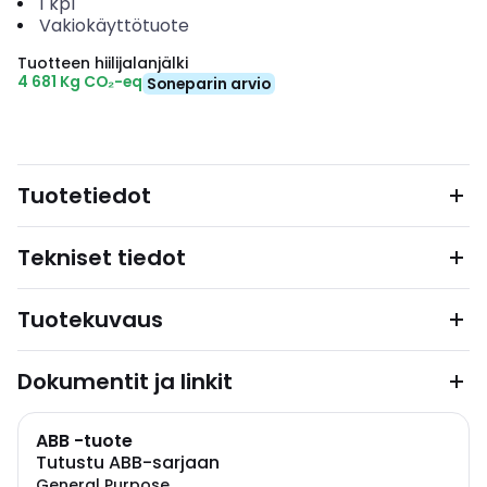
1
kpl
Vakiokäyttötuote
Tuotteen hiilijalanjälki
4 681 Kg CO₂-eq
Soneparin arvio
Tuotetiedot
Tekniset tiedot
Tuotekuvaus
Dokumentit ja linkit
ABB -tuote
Tutustu ABB-sarjaan
General Purpose