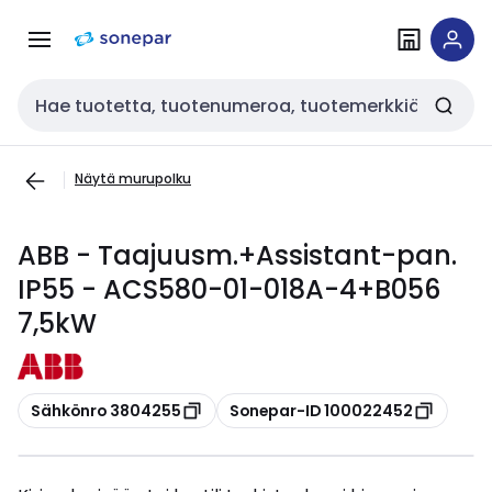
Siirry
Siirry
navigointiin
sisältöön
Haku
Näytä murupolku
ABB - Taajuusm.+Assistant-pan.
IP55 - ACS580-01-018A-4+B056
7,5kW
Kopioi
Kopioi
Sähkönro 3804255
Sonepar-ID 100022452