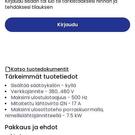
Kirjaudu sisään tai luo tili tarkistaaksesi hinnan ja
tehdäksesi tilauksen
Kirjaudu
Katso tuotedokumentit
Tärkeimmät tuotetiedot
Sisältää säätöyksilön
-
kyllä
Verkkojännite
-
380...480
V
Maksimi ulostulotaajuus
-
500
Hz
Mitoitettu lähtövirta I2N
-
17
A
Maksimi ulosottoteho porraskuormalla,
nimellislähtöjännitteellä
-
7.5
kW
Pakkaus ja ehdot