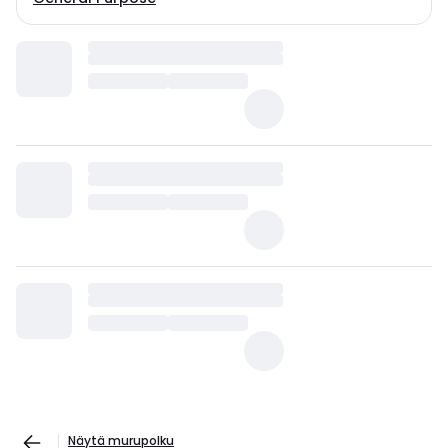
Näytä murupolku