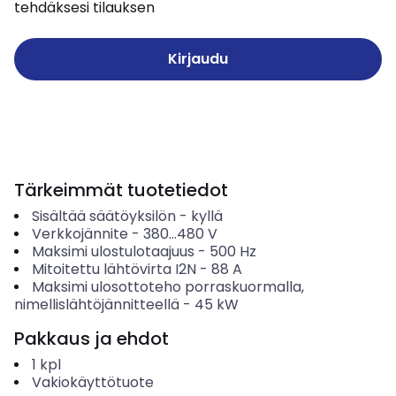
tehdäksesi tilauksen
Kirjaudu
Tärkeimmät tuotetiedot
Sisältää säätöyksilön
-
kyllä
Verkkojännite
-
380...480
V
Maksimi ulostulotaajuus
-
500
Hz
Mitoitettu lähtövirta I2N
-
88
A
Maksimi ulosottoteho porraskuormalla,
nimellislähtöjännitteellä
-
45
kW
Pakkaus ja ehdot
1
kpl
Vakiokäyttötuote