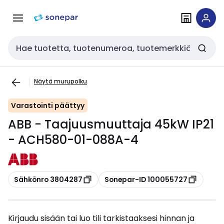
Siirry
Siirry
navigointiin
sisältöön
Haku
Näytä murupolku
Varastointi päättyy
ABB - Taajuusmuuttaja 45kW IP21
- ACH580-01-088A-4
Kopioi
Kopioi
Sähkönro 3804287
Sonepar-ID 100055727
Kirjaudu sisään tai luo tili tarkistaaksesi hinnan ja