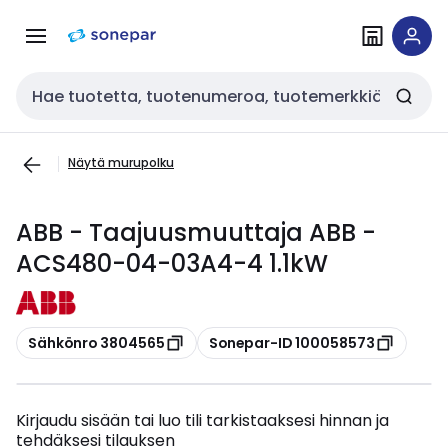
Siirry
Siirry
navigointiin
sisältöön
Haku
Näytä murupolku
ABB - Taajuusmuuttaja ABB -
ACS480-04-03A4-4 1.1kW
Kopioi
Kopioi
Sähkönro 3804565
Sonepar-ID 100058573
Kirjaudu sisään tai luo tili tarkistaaksesi hinnan ja
tehdäksesi tilauksen