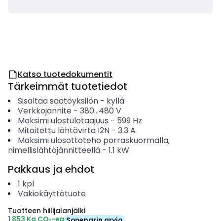
Katso tuotedokumentit
Tärkeimmät tuotetiedot
Sisältää säätöyksilön
-
kyllä
Verkkojännite
-
380...480
V
Maksimi ulostulotaajuus
-
599
Hz
Mitoitettu lähtövirta I2N
-
3.3
A
Maksimi ulosottoteho porraskuormalla,
nimellislähtöjännitteellä
-
1.1
kW
Pakkaus ja ehdot
1
kpl
Vakiokäyttötuote
Tuotteen hiilijalanjälki
1 853 Kg CO₂-eq
Soneparin arvio