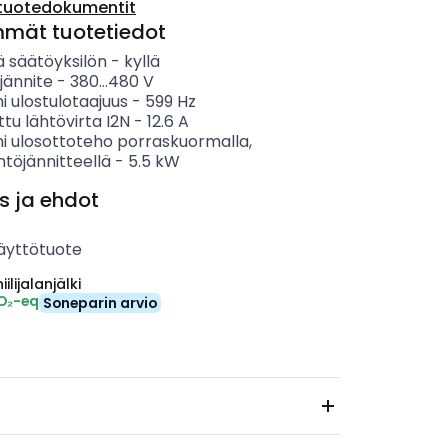
tuotedokumentit
mmät tuotetiedot
ä säätöyksilön
-
kyllä
jännite
-
380...480
V
 ulostulotaajuus
-
599
Hz
ttu lähtövirta I2N
-
12.6
A
i ulosottoteho porraskuormalla,
htöjännitteellä
-
5.5
kW
s ja ehdot
äyttötuote
ilijalanjälki
CO₂-eq
Soneparin arvio