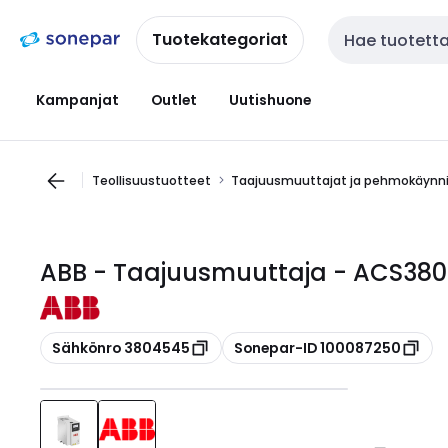
Siirry
Siirry
navigointiin
sisältöön
Tuotekategoriat
Haku
Kampanjat
Outlet
Uutishuone
Teollisuustuotteet
Taajuusmuuttajat ja pehmokäynn
ABB - Taajuusmuuttaja - ACS380
Kopioi
Kopioi
Sähkönro 3804545
Sonepar-ID 100087250