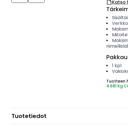
Katso 
Tärkei
Sisältä
Verkko
Maksimi
Mitoite
Maksim
nimellislä
Pakkau
1
kpl
Vakiok
Tuotteen hi
4 681 Kg 
Tuotetiedot