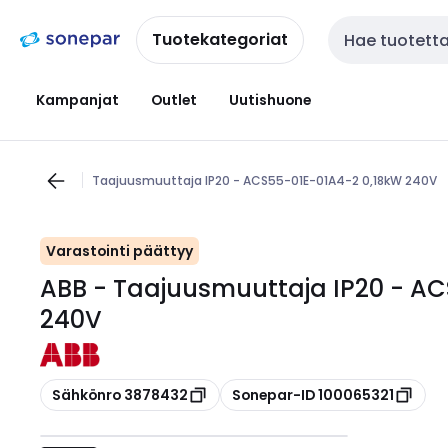
Siirry
Siirry
navigointiin
sisältöön
Tuotekategoriat
Haku
Kampanjat
Outlet
Uutishuone
Taajuusmuuttaja IP20 - ACS55-01E-01A4-2 0,18kW 240V
Varastointi päättyy
ABB - Taajuusmuuttaja IP20 - A
240V
Kopioi
Kopioi
Sähkönro 3878432
Sonepar-ID 100065321