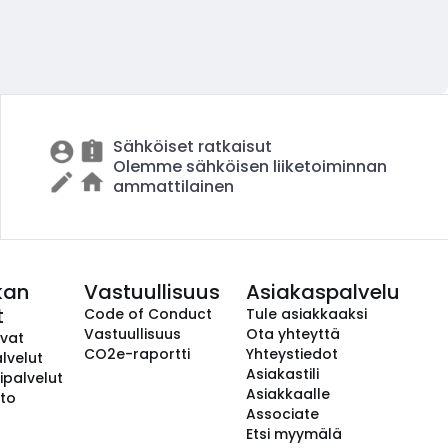
Sähköiset ratkaisut
Olemme sähköisen liiketoiminnan
ammattilainen
kan
Vastuullisuus
Asiakaspalvelu
t
Code of Conduct
Tule asiakkaaksi
Vastuullisuus
Ota yhteyttä
avat
CO2e-raportti
Yhteystiedot
lvelut
Asiakastili
ipalvelut
Asiakkaalle
to
Associate
Etsi myymälä