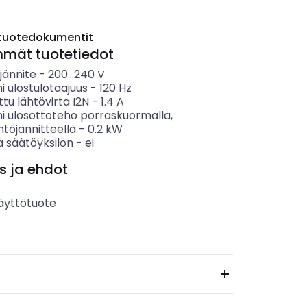
tuotedokumentit
mmät tuotetiedot
jännite
-
200...240
V
 ulostulotaajuus
-
120
Hz
ttu lähtövirta I2N
-
1.4
A
i ulosottoteho porraskuormalla,
htöjännitteellä
-
0.2
kW
ä säätöyksilön
-
ei
s ja ehdot
äyttötuote