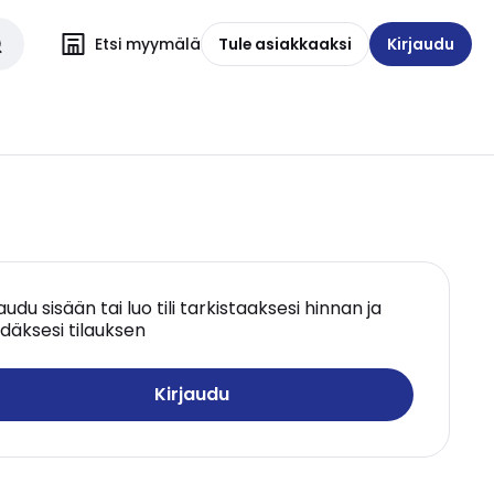
Etsi myymälä
Tule asiakkaaksi
Kirjaudu
jaudu sisään tai luo tili tarkistaaksesi hinnan ja
däksesi tilauksen
Kirjaudu