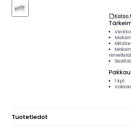
Katso 
Tärkei
Verkko
Maksimi
Mitoite
Maksim
nimellislä
Sisältä
Pakkau
1
kpl
Vakiok
Tuotetiedot