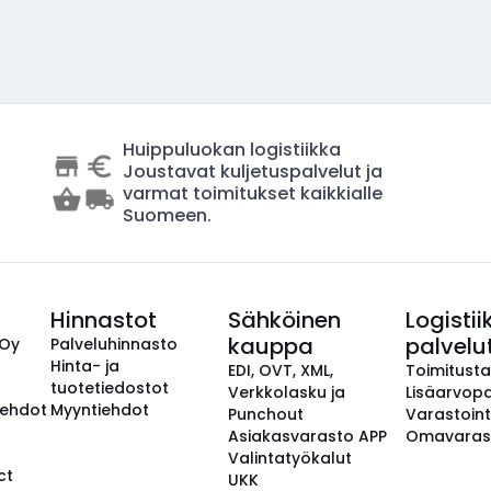
Huippuluokan logistiikka
Joustavat kuljetuspalvelut ja
varmat toimitukset kaikkialle
Suomeen.
Hinnastot
Sähköinen
Logistii
kauppa
palvelu
 Oy
Palveluhinnasto
Hinta- ja
EDI, OVT, XML,
Toimitust
tuotetiedostot
Verkkolasku ja
Lisäarvopa
aehdot
Myyntiehdot
Punchout
Varastoint
Asiakasvarasto APP
Omavaras
Valintatyökalut
ct
UKK