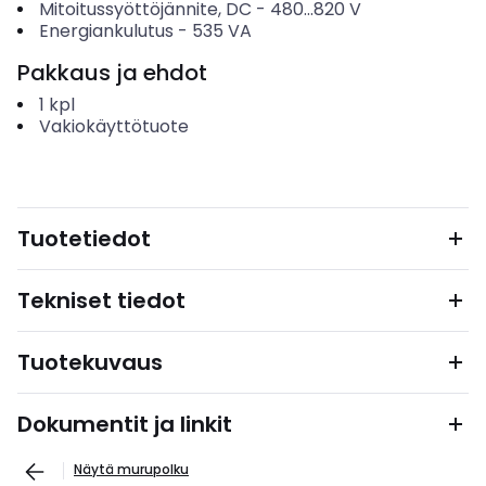
Mitoitussyöttöjännite, DC
-
480...820
V
Energiankulutus
-
535
VA
Pakkaus ja ehdot
1
kpl
Vakiokäyttötuote
Tuotetiedot
Tekniset tiedot
Tuotekuvaus
Dokumentit ja linkit
Näytä murupolku