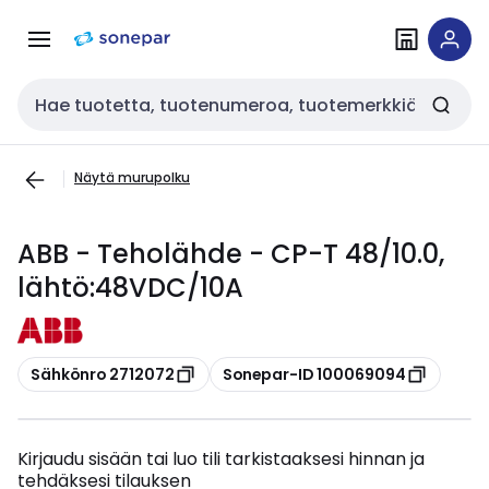
Siirry
Siirry
navigointiin
sisältöön
Haku
Näytä murupolku
ABB - Teholähde - CP-T 48/10.0,
lähtö:48VDC/10A
Kopioi
Kopioi
Sähkönro 2712072
Sonepar-ID 100069094
Kirjaudu sisään tai luo tili tarkistaaksesi hinnan ja
tehdäksesi tilauksen