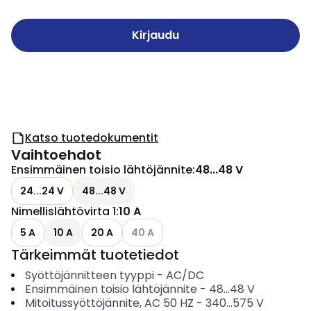
Kirjaudu
Katso tuotedokumentit
Vaihtoehdot
Ensimmäinen toisio lähtöjännite
:
48...48 V
24...24 V
48...48 V
Nimellislähtövirta 1
:
10 A
Katso käytettävissä olevat vaihtoehdo
5 A
10 A
20 A
40 A
Tärkeimmät tuotetiedot
Syöttöjännitteen tyyppi
-
AC/DC
Ensimmäinen toisio lähtöjännite
-
48...48
V
Mitoitussyöttöjännite, AC 50 HZ
-
340...575
V