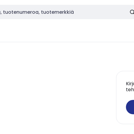
Kir
teh