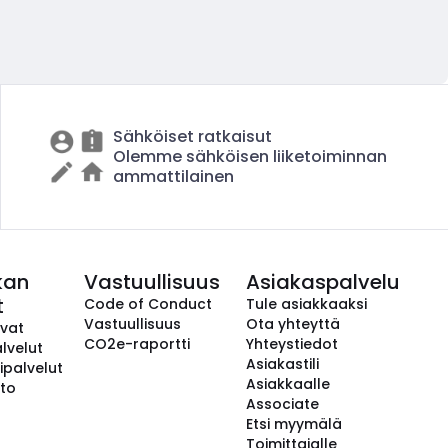
Sähköiset ratkaisut
Olemme sähköisen liiketoiminnan
ammattilainen
kan
Vastuullisuus
Asiakaspalvelu
t
Code of Conduct
Tule asiakkaaksi
Vastuullisuus
Ota yhteyttä
avat
CO2e-raportti
Yhteystiedot
lvelut
Asiakastili
ipalvelut
Asiakkaalle
to
Associate
Etsi myymälä
Toimittajalle