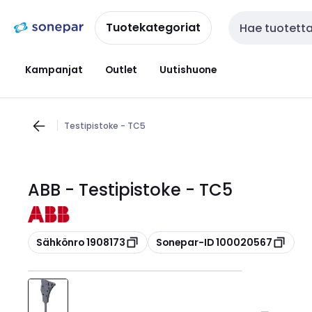
Siirry
Siirry
navigointiin
sisältöön
Tuotekategoriat
Haku
Kampanjat
Outlet
Uutishuone
Testipistoke - TC5
ABB - Testipistoke - TC5
Kopioi
Kopioi
Sähkönro 1908173
Sonepar-ID 100020567