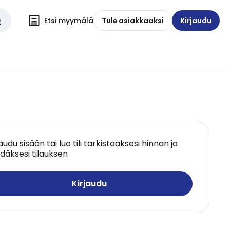
Etsi myymälä
Tule asiakkaaksi
Kirjaudu
jaudu sisään tai luo tili tarkistaaksesi hinnan ja
däksesi tilauksen
Kirjaudu