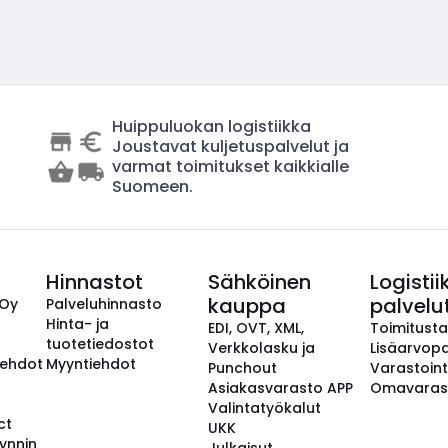
Huippuluokan logistiikka
Joustavat kuljetuspalvelut ja
varmat toimitukset kaikkialle
Suomeen.
Hinnastot
Sähköinen
Logistii
kauppa
palvelu
 Oy
Palveluhinnasto
Hinta- ja
EDI, OVT, XML,
Toimitust
tuotetiedostot
Verkkolasku ja
Lisäarvopa
aehdot
Myyntiehdot
Punchout
Varastoint
Asiakasvarasto APP
Omavaras
Valintatyökalut
ct
UKK
ynnin