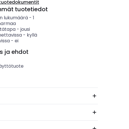
tuotedokumentit
mmät tuotetiedot
n lukumäärä
-
1
harmaa
tätapa
-
jousi
nettavissa
-
kyllä
vissa
-
ei
s ja ehdot
äyttötuote