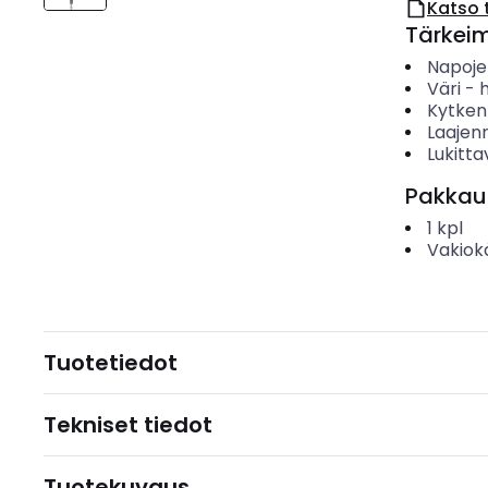
Katso 
Tärkei
Napoje
Väri
-
Kytken
Laajen
Lukitta
Pakkau
1
kpl
Vakiok
Tuotetiedot
Tekniset tiedot
Tuotekuvaus