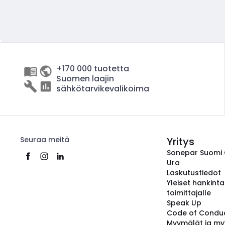
+170 000 tuotetta
Suomen laajin
sähkötarvikevalikoima
Seuraa meitä
Yritys
Sonepar Suomi
Ura
Laskutustiedot
Yleiset hankint
toimittajalle
Speak Up
Code of Condu
Myymälät ja my