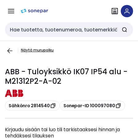
Siirry
Siirry
navigointiin
sisältöön
Haku
Näytä murupolku
ABB - Tuloyksikkö IK07 IP54 alu -
M21312P2-A-02
Kopioi
Kopioi
Sähkönro 2814540
Sonepar-ID 100097080
Kirjaudu sisään tai luo tili tarkistaaksesi hinnan ja
tehdäksesi tilauksen