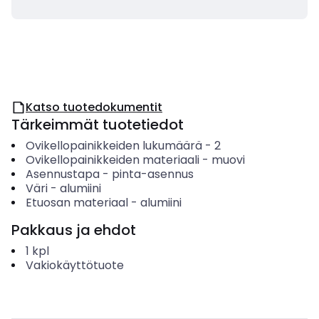
Katso tuotedokumentit
Tärkeimmät tuotetiedot
Ovikellopainikkeiden lukumäärä
-
2
Ovikellopainikkeiden materiaali
-
muovi
Asennustapa
-
pinta-asennus
Väri
-
alumiini
Etuosan materiaal
-
alumiini
Pakkaus ja ehdot
1
kpl
Vakiokäyttötuote