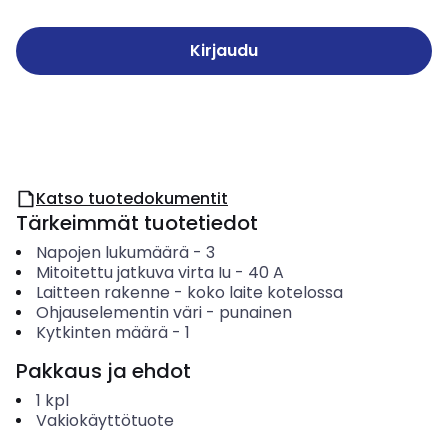
Kirjaudu
Katso tuotedokumentit
Tärkeimmät tuotetiedot
Napojen lukumäärä
-
3
Mitoitettu jatkuva virta Iu
-
40
A
Laitteen rakenne
-
koko laite kotelossa
Ohjauselementin väri
-
punainen
Kytkinten määrä
-
1
Pakkaus ja ehdot
1
kpl
Vakiokäyttötuote