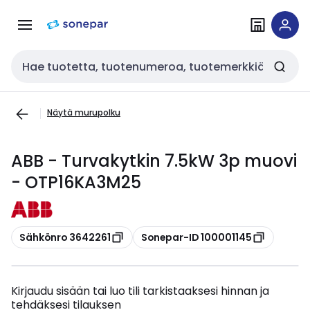
Siirry
Siirry
navigointiin
sisältöön
Haku
Näytä murupolku
ABB - Turvakytkin 7.5kW 3p muovi
- OTP16KA3M25
Kopioi
Kopioi
Sähkönro 3642261
Sonepar-ID 100001145
Kirjaudu sisään tai luo tili tarkistaaksesi hinnan ja
tehdäksesi tilauksen