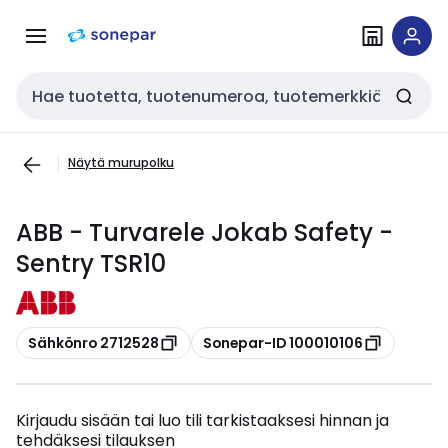
Siirry
Siirry
navigointiin
sisältöön
Haku
Näytä murupolku
ABB - Turvarele Jokab Safety -
Sentry TSR10
Kopioi
Kopioi
Sähkönro 2712528
Sonepar-ID 100010106
Kirjaudu sisään tai luo tili tarkistaaksesi hinnan ja
tehdäksesi tilauksen