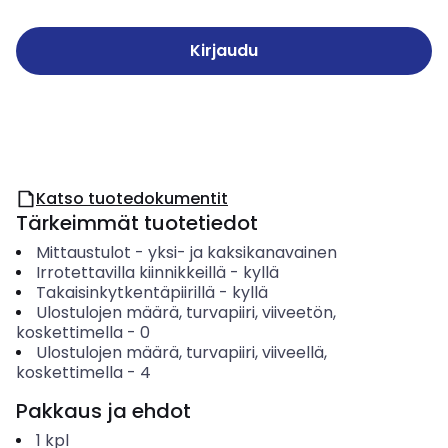
Kirjaudu
Katso tuotedokumentit
Tärkeimmät tuotetiedot
Mittaustulot
-
yksi- ja kaksikanavainen
Irrotettavilla kiinnikkeillä
-
kyllä
Takaisinkytkentäpiirillä
-
kyllä
Ulostulojen määrä, turvapiiri, viiveetön,
koskettimella
-
0
Ulostulojen määrä, turvapiiri, viiveellä,
koskettimella
-
4
Pakkaus ja ehdot
1
kpl