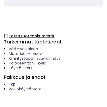
Katso tuotedokumentit
Tärkeimmät tuotetiedot
Väri
-
valkoinen
Materiaali
-
muovi
Kiinnitystapa
-
ruuvikiinnitys
Halogeeniton
-
kyllä
Käyttö
-
muu
Pakkaus ja ehdot
1
kpl
Vakiokäyttötuote