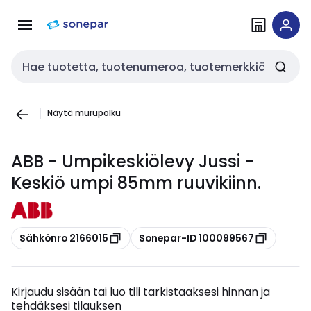
Siirry
Siirry
navigointiin
sisältöön
Haku
Näytä murupolku
ABB - Umpikeskiölevy Jussi -
Keskiö umpi 85mm ruuvikiinn.
Kopioi
Kopioi
Sähkönro 2166015
Sonepar-ID 100099567
Kirjaudu sisään tai luo tili tarkistaaksesi hinnan ja
tehdäksesi tilauksen