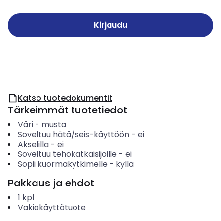
Kirjaudu
Katso tuotedokumentit
Tärkeimmät tuotetiedot
Väri
-
musta
Soveltuu hätä/seis-käyttöön
-
ei
Akselilla
-
ei
Soveltuu tehokatkaisijoille
-
ei
Sopii kuormakytkimelle
-
kyllä
Pakkaus ja ehdot
1
kpl
Vakiokäyttötuote