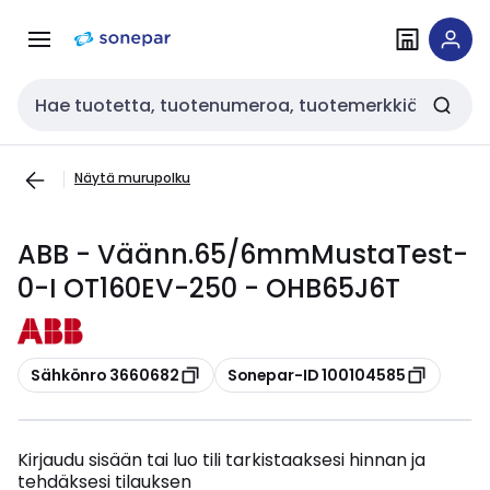
Siirry
Siirry
navigointiin
sisältöön
Haku
Näytä murupolku
ABB - Väänn.65/6mmMustaTest-
0-I OT160EV-250 - OHB65J6T
Kopioi
Kopioi
Sähkönro 3660682
Sonepar-ID 100104585
Kirjaudu sisään tai luo tili tarkistaaksesi hinnan ja
tehdäksesi tilauksen