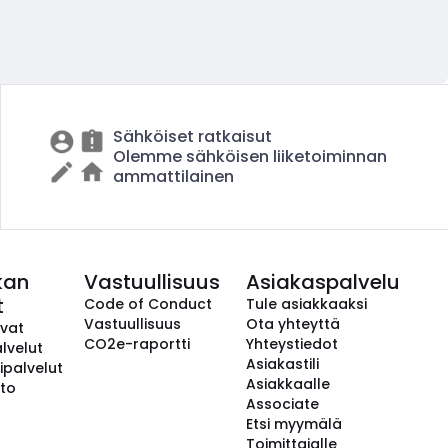
Sähköiset ratkaisut
Olemme sähköisen liiketoiminnan
ammattilainen
kan
Vastuullisuus
Asiakaspalvelu
t
Code of Conduct
Tule asiakkaaksi
Vastuullisuus
Ota yhteyttä
avat
CO2e-raportti
Yhteystiedot
lvelut
Asiakastili
ipalvelut
Asiakkaalle
to
Associate
Etsi myymälä
Toimittajalle