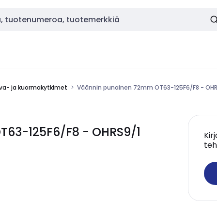
va- ja kuormakytkimet
Väännin punainen 72mm OT63-125F6/F8 - OHR
T63-125F6/F8 - OHRS9/1
Kir
teh