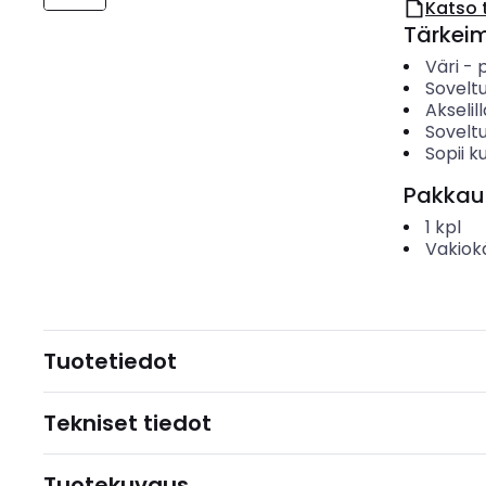
Katso 
Tärkei
Väri
-
Sovelt
Akselill
Soveltu
Sopii 
Pakkau
1
kpl
Vakiok
Tuotetiedot
Tekniset tiedot
Tuotekuvaus