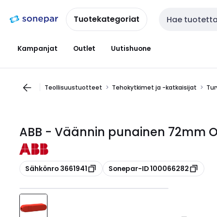
Siirry
Siirry
navigointiin
sisältöön
Tuotekategoriat
Haku
Kampanjat
Outlet
Uutishuone
Teollisuustuotteet
Tehokytkimet ja -katkaisijat
Tur
ABB - Väännin punainen 72mm O
Kopioi
Kopioi
Sähkönro 3661941
Sonepar-ID 100066282