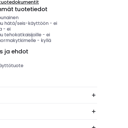
tuotedokumentit
mmät tuotetiedot
punainen
uu hätä/seis-käyttöön
-
ei
a
-
ei
u tehokatkaisijoille
-
ei
kuormakytkimelle
-
kyllä
s ja ehdot
äyttötuote