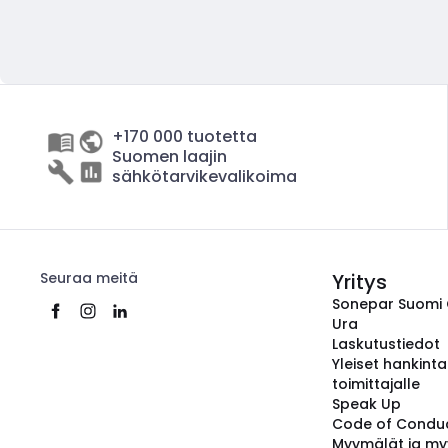
+170 000 tuotetta
Suomen laajin
sähkötarvikevalikoima
Seuraa meitä
Yritys
Sonepar Suomi
Ura
Laskutustiedot
Yleiset hankint
toimittajalle
Speak Up
Code of Condu
Myymälät ja my