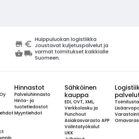
Huippuluokan logistiikka
Joustavat kuljetuspalvelut ja
varmat toimitukset kaikkialle
Suomeen.
Hinnastot
Sähköinen
Logistii
kauppa
palvelu
 Oy
Palveluhinnasto
Hinta- ja
EDI, OVT, XML,
Toimitust
tuotetiedostot
Verkkolasku ja
Lisäarvopa
aehdot
Myyntiehdot
Punchout
Varastoint
Asiakasvarasto APP
Omavaras
Valintatyökalut
ct
UKK
ynnin