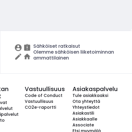
Sähköiset ratkaisut
Olemme sähköisen liiketoiminnan
ammattilainen
kan
Vastuullisuus
Asiakaspalvelu
t
Code of Conduct
Tule asiakkaaksi
Vastuullisuus
Ota yhteyttä
avat
CO2e-raportti
Yhteystiedot
lvelut
Asiakastili
ipalvelut
Asiakkaalle
to
Associate
Etsi myymälä