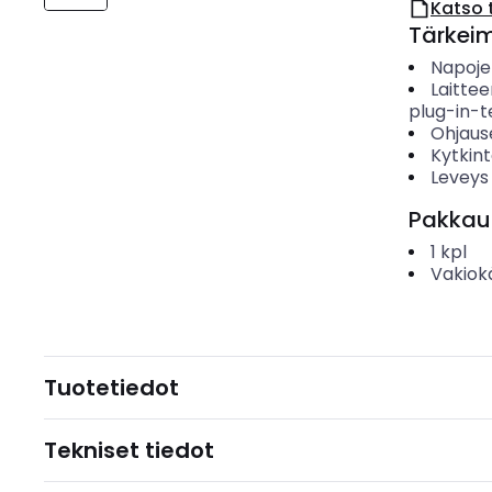
Katso 
Tärkei
Napoje
Laitte
plug-in-t
Ohjaus
Kytkin
Leveys
Pakkau
1
kpl
Vakiok
Tuotetiedot
Tekniset tiedot