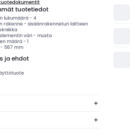
tuotedokumentit
mmät tuotetiedot
n lukumäärä
-
4
en rakenne
-
sisäänrakennetun laitteen
ekniikka
elementin väri
-
musta
ten määrä
-
1
-
587
mm
s ja ehdot
äyttötuote