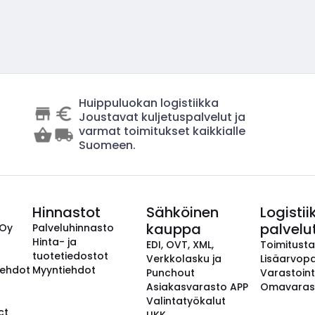
Huippuluokan logistiikka
Joustavat kuljetuspalvelut ja
varmat toimitukset kaikkialle
Suomeen.
Hinnastot
Sähköinen
Logistii
kauppa
palvelu
 Oy
Palveluhinnasto
Hinta- ja
EDI, OVT, XML,
Toimitust
tuotetiedostot
Verkkolasku ja
Lisäarvopa
aehdot
Myyntiehdot
Punchout
Varastoint
Asiakasvarasto APP
Omavaras
Valintatyökalut
ct