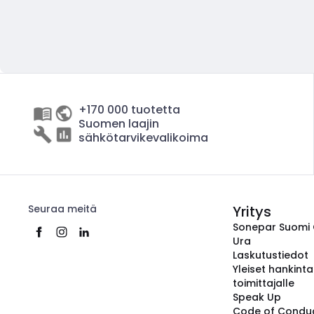
+170 000 tuotetta
Suomen laajin
sähkötarvikevalikoima
Seuraa meitä
Yritys
Sonepar Suomi
Ura
Laskutustiedot
Yleiset hankint
toimittajalle
Speak Up
Code of Condu