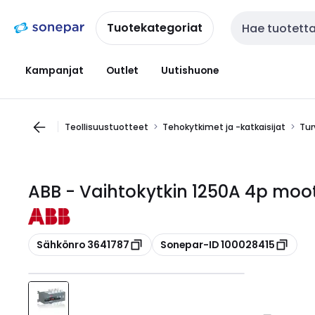
Siirry
Siirry
navigointiin
sisältöön
Tuotekategoriat
Haku
Kampanjat
Outlet
Uutishuone
Teollisuustuotteet
Tehokytkimet ja -katkaisijat
Tur
ABB - Vaihtokytkin 1250A 4p mo
Kopioi
Kopioi
Sähkönro 3641787
Sonepar-ID 100028415