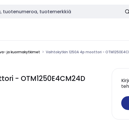
va- ja kuormakytkimet
Vaihtokytkin 1250A 4p moottori - OTM1250E4
ottori - OTM1250E4CM24D
Kir
teh