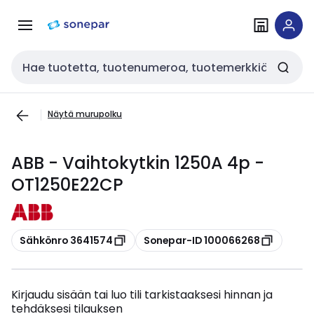
Siirry
Siirry
navigointiin
sisältöön
Haku
Näytä murupolku
ABB - Vaihtokytkin 1250A 4p -
OT1250E22CP
Kopioi
Kopioi
Sähkönro 3641574
Sonepar-ID 100066268
Kirjaudu sisään tai luo tili tarkistaaksesi hinnan ja
tehdäksesi tilauksen