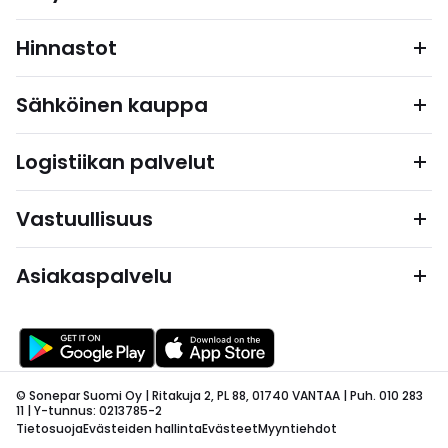
Hinnastot
Sähköinen kauppa
Logistiikan palvelut
Vastuullisuus
Asiakaspalvelu
© Sonepar Suomi Oy | Ritakuja 2, PL 88, 01740 VANTAA | Puh. 010 283
11 | Y-tunnus: 0213785-2
Tietosuoja
Evästeiden hallinta
Evästeet
Myyntiehdot