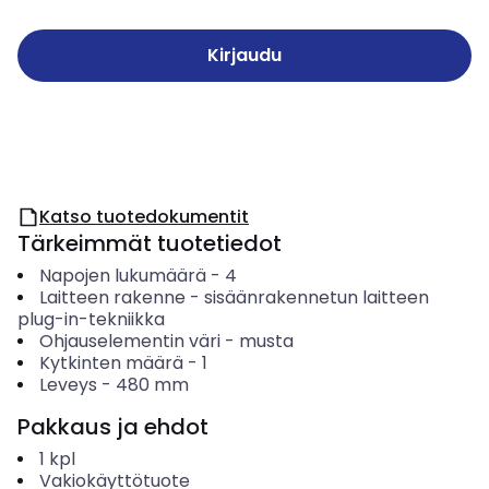
Kirjaudu
Katso tuotedokumentit
Tärkeimmät tuotetiedot
Napojen lukumäärä
-
4
Laitteen rakenne
-
sisäänrakennetun laitteen
plug-in-tekniikka
Ohjauselementin väri
-
musta
Kytkinten määrä
-
1
Leveys
-
480
mm
Pakkaus ja ehdot
1
kpl
Vakiokäyttötuote