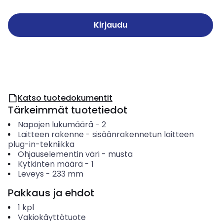
Kirjaudu
Katso tuotedokumentit
Tärkeimmät tuotetiedot
Napojen lukumäärä
-
2
Laitteen rakenne
-
sisäänrakennetun laitteen
plug-in-tekniikka
Ohjauselementin väri
-
musta
Kytkinten määrä
-
1
Leveys
-
233
mm
Pakkaus ja ehdot
1
kpl
Vakiokäyttötuote