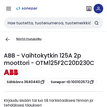
Siirry
Siirry
navigointiin
sisältöön
Haku
Näytä murupolku
ABB - Vaihtokytkin 125A 2p
moottori - OTM125F2C20D230C
Kopioi
Kopioi
Sähkönro 3640440
Sonepar-ID 100102572
Kirjaudu sisään tai luo tili tarkistaaksesi hinnan ja
tehdäksesi tilauksen