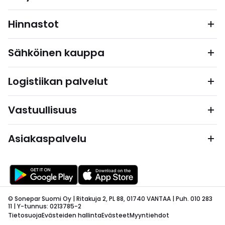
Hinnastot
Sähköinen kauppa
Logistiikan palvelut
Vastuullisuus
Asiakaspalvelu
© Sonepar Suomi Oy | Ritakuja 2, PL 88, 01740 VANTAA | Puh. 010 283
11 | Y-tunnus: 0213785-2
Tietosuoja
Evästeiden hallinta
Evästeet
Myyntiehdot