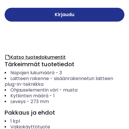
Kirjaudu
Katso tuotedokumentit
Tärkeimmät tuotetiedot
Napojen lukumäärä
-
3
Laitteen rakenne
-
sisäänrakennetun laitteen
plug-in-tekniikka
Ohjauselementin väri
-
musta
Kytkinten määrä
-
1
Leveys
-
273
mm
Pakkaus ja ehdot
1
kpl
Vakiokäyttötuote