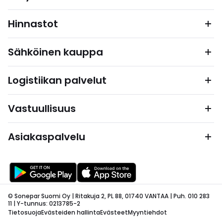
Hinnastot
Sähköinen kauppa
Logistiikan palvelut
Vastuullisuus
Asiakaspalvelu
© Sonepar Suomi Oy | Ritakuja 2, PL 88, 01740 VANTAA | Puh. 010 283
11 | Y-tunnus: 0213785-2
Tietosuoja
Evästeiden hallinta
Evästeet
Myyntiehdot