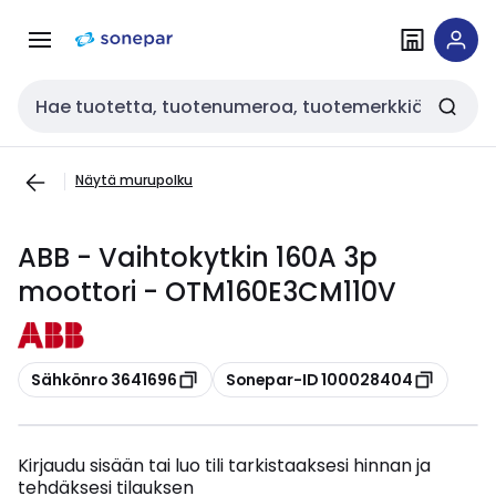
Siirry
Siirry
navigointiin
sisältöön
Haku
Näytä murupolku
ABB - Vaihtokytkin 160A 3p
moottori - OTM160E3CM110V
Kopioi
Kopioi
Sähkönro 3641696
Sonepar-ID 100028404
Kirjaudu sisään tai luo tili tarkistaaksesi hinnan ja
tehdäksesi tilauksen