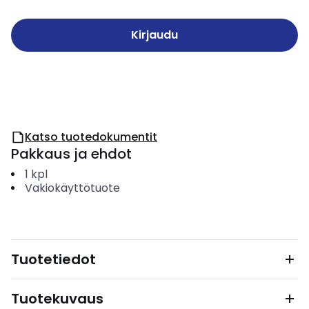
Kirjaudu
Katso tuotedokumentit
Pakkaus ja ehdot
1
kpl
Vakiokäyttötuote
Tuotetiedot
Tuotekuvaus