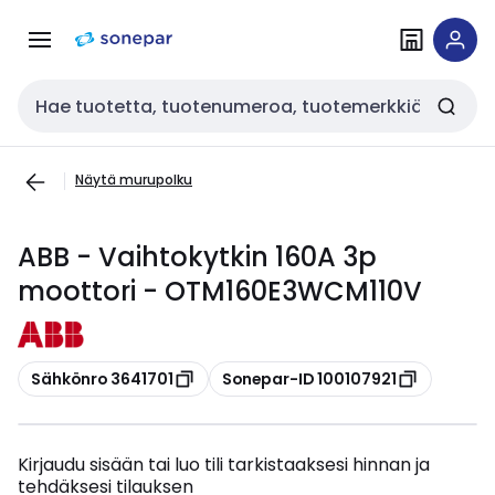
Siirry
Siirry
navigointiin
sisältöön
Haku
Näytä murupolku
ABB - Vaihtokytkin 160A 3p
moottori - OTM160E3WCM110V
Kopioi
Kopioi
Sähkönro 3641701
Sonepar-ID 100107921
Kirjaudu sisään tai luo tili tarkistaaksesi hinnan ja
tehdäksesi tilauksen