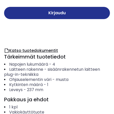
Kirjaudu
Katso tuotedokumentit
Tärkeimmät tuotetiedot
Napojen lukumäärä
-
4
Laitteen rakenne
-
sisäänrakennetun laitteen
plug-in-tekniikka
Ohjauselementin väri
-
musta
Kytkinten määrä
-
1
Leveys
-
237
mm
Pakkaus ja ehdot
1
kpl
Vakiokäyttötuote