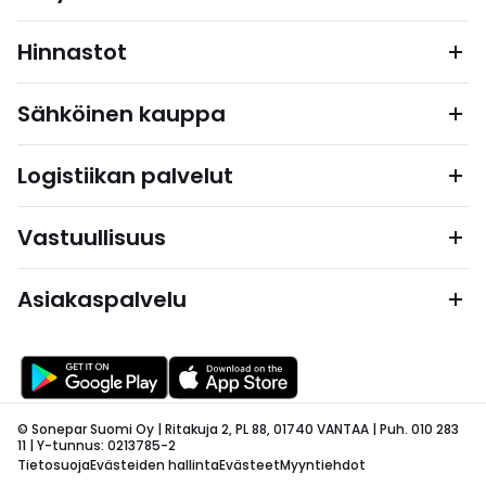
Hinnastot
Sähköinen kauppa
Logistiikan palvelut
Vastuullisuus
Asiakaspalvelu
© Sonepar Suomi Oy | Ritakuja 2, PL 88, 01740 VANTAA | Puh. 010 283
11 | Y-tunnus: 0213785-2
Tietosuoja
Evästeiden hallinta
Evästeet
Myyntiehdot