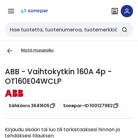
Siirry
Siirry
navigointiin
sisältöön
Haku
Näytä murupolku
ABB - Vaihtokytkin 160A 4p -
OT160E04WCLP
Kopioi
Kopioi
Sähkönro 3641605
Sonepar-ID 100127982
Kirjaudu sisään tai luo tili tarkistaaksesi hinnan ja
tehdäksesi tilauksen