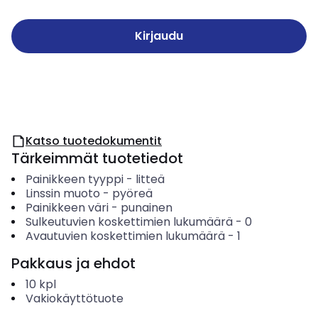
Kirjaudu
Katso tuotedokumentit
Tärkeimmät tuotetiedot
Painikkeen tyyppi
-
litteä
Linssin muoto
-
pyöreä
Painikkeen väri
-
punainen
Sulkeutuvien koskettimien lukumäärä
-
0
Avautuvien koskettimien lukumäärä
-
1
Pakkaus ja ehdot
10
kpl
Vakiokäyttötuote