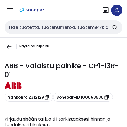
Siirry
Siirry
navigointiin
sisältöön
Haku
Näytä murupolku
ABB - Valaistu painike - CP1-13R-
01
Kopioi
Kopioi
Sähkönro 2312129
Sonepar-ID 100068530
Kirjaudu sisään tai luo tili tarkistaaksesi hinnan ja
tehdäksesi tilauksen