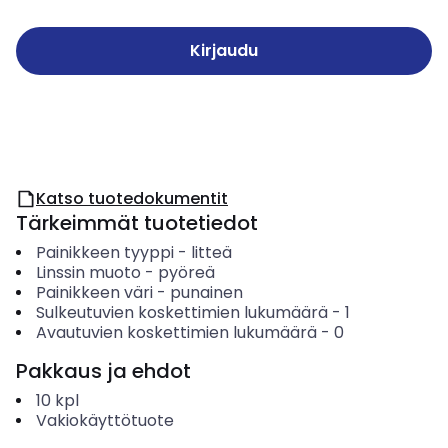
Kirjaudu
Katso tuotedokumentit
Tärkeimmät tuotetiedot
Painikkeen tyyppi
-
litteä
Linssin muoto
-
pyöreä
Painikkeen väri
-
punainen
Sulkeutuvien koskettimien lukumäärä
-
1
Avautuvien koskettimien lukumäärä
-
0
Pakkaus ja ehdot
10
kpl
Vakiokäyttötuote