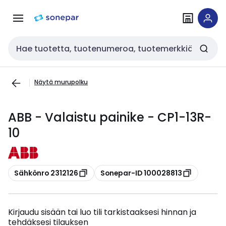
Siirry
Siirry
navigointiin
sisältöön
Haku
Näytä murupolku
ABB - Valaistu painike - CP1-13R-
10
Kopioi
Kopioi
Sähkönro 2312126
Sonepar-ID 100028813
Kirjaudu sisään tai luo tili tarkistaaksesi hinnan ja
tehdäksesi tilauksen