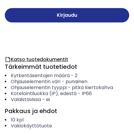
Kirjaudu
Katso tuotedokumentit
Tärkeimmät tuotetiedot
Kytkentäsentojen määrä
-
2
Ohjauselementin väri
-
punainen
Ohjauselementin tyyppi
-
pitkä kiertokahva
Kotelointiluokka (IP), edestä
-
IP66
Valaistavissa
-
ei
Pakkaus ja ehdot
10
kpl
Vakiokäyttötuote