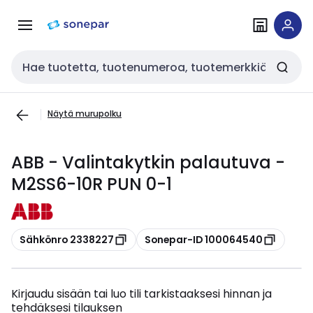
Siirry
Siirry
navigointiin
sisältöön
Haku
Näytä murupolku
ABB - Valintakytkin palautuva -
M2SS6-10R PUN 0-1
Kopioi
Kopioi
Sähkönro 2338227
Sonepar-ID 100064540
Kirjaudu sisään tai luo tili tarkistaaksesi hinnan ja
tehdäksesi tilauksen