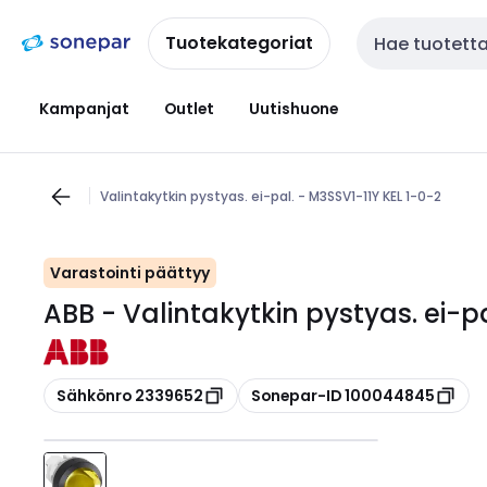
Siirry
Siirry
navigointiin
sisältöön
Tuotekategoriat
Haku
Kampanjat
Outlet
Uutishuone
Valintakytkin pystyas. ei-pal. - M3SSV1-11Y KEL 1-0-2
Varastointi päättyy
ABB - Valintakytkin pystyas. ei-pa
Kopioi
Kopioi
Sähkönro 2339652
Sonepar-ID 100044845