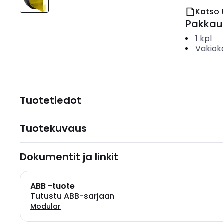
Katso 
Pakkau
1
kpl
Vakiok
Tuotetiedot
Tuotekuvaus
Dokumentit ja linkit
ABB -tuote
Tutustu ABB-sarjaan
Modular