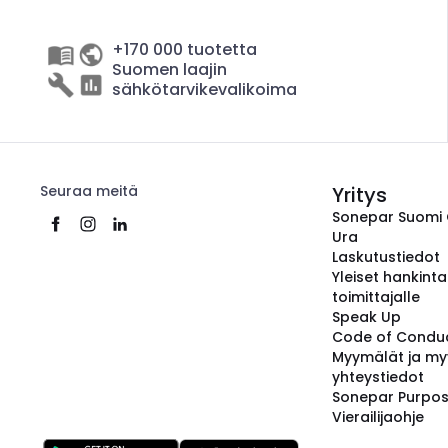
+170 000 tuotetta
Suomen laajin
sähkötarvikevalikoima
Seuraa meitä
Yritys
Sonepar Suomi
Ura
Laskutustiedot
Yleiset hankint
toimittajalle
Speak Up
Code of Condu
Myymälät ja my
yhteystiedot
Sonepar Purpo
Vierailijaohje