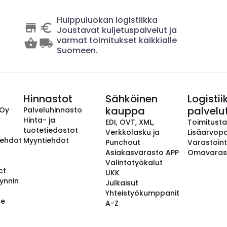
Huippuluokan logistiikka
Joustavat kuljetuspalvelut ja
varmat toimitukset kaikkialle
Suomeen.
Hinnastot
Sähköinen
Logistii
kauppa
palvelu
 Oy
Palveluhinnasto
Hinta- ja
EDI, OVT, XML,
Toimitust
tuotetiedostot
Verkkolasku ja
Lisäarvopa
aehdot
Myyntiehdot
Punchout
Varastoint
Asiakasvarasto APP
Omavaras
Valintatyökalut
ct
UKK
ynnin
Julkaisut
Yhteistyökumppanit
se
A-Z