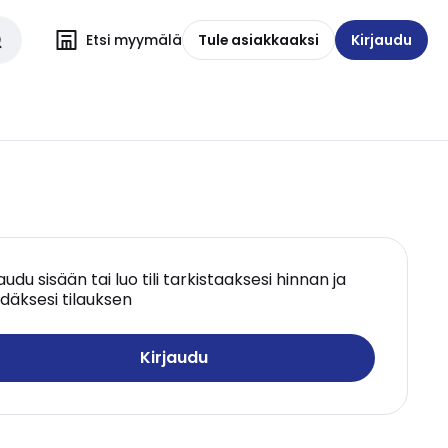
Etsi myymälä
Tule asiakkaaksi
Kirjaudu
jaudu sisään tai luo tili tarkistaaksesi hinnan ja
däksesi tilauksen
Kirjaudu