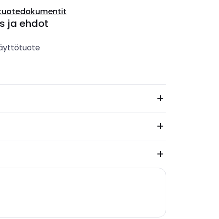
tuotedokumentit
s ja ehdot
äyttötuote