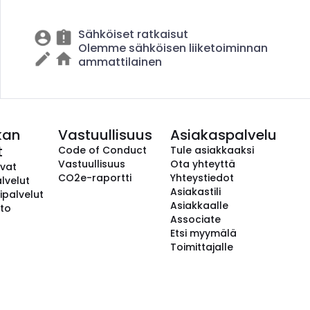
Sähköiset ratkaisut
Olemme sähköisen liiketoiminnan
ammattilainen
kan
Vastuullisuus
Asiakaspalvelu
t
Code of Conduct
Tule asiakkaaksi
Vastuullisuus
Ota yhteyttä
avat
CO2e-raportti
Yhteystiedot
lvelut
Asiakastili
ipalvelut
Asiakkaalle
to
Associate
Etsi myymälä
Toimittajalle