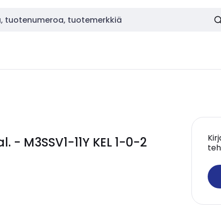
Kir
l. - M3SSV1-11Y KEL 1-0-2
teh