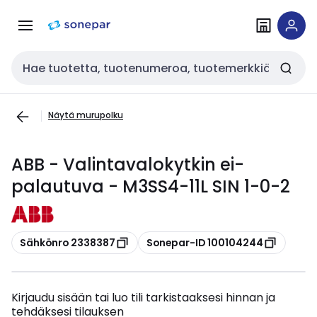
Siirry
Siirry
navigointiin
sisältöön
Haku
Näytä murupolku
ABB - Valintavalokytkin ei-
palautuva - M3SS4-11L SIN 1-0-2
Kopioi
Kopioi
Sähkönro 2338387
Sonepar-ID 100104244
Kirjaudu sisään tai luo tili tarkistaaksesi hinnan ja
tehdäksesi tilauksen