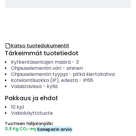
Katso tuotedokumentit
Tärkeimmät tuotetiedot
Kytkentäsentojen määrä
-
3
Ohjauselementin väri
-
sininen
Ohjauselementin tyyppi
-
pitkä kiertokahva
Kotelointiluokka (IP), edestä
-
IP66
Valaistavissa
-
kyllä
Pakkaus ja ehdot
10
kpl
Vakiokäyttötuote
Tuotteen hiilijalanjälki
0,8 Kg CO₂-eq
Soneparin arvio