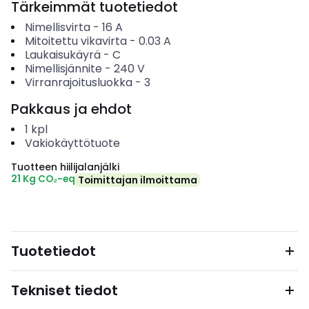
Tärkeimmät tuotetiedot
Nimellisvirta
-
16
A
Mitoitettu vikavirta
-
0.03
A
Laukaisukäyrä
-
C
Nimellisjännite
-
240
V
Virranrajoitusluokka
-
3
Pakkaus ja ehdot
1
kpl
Vakiokäyttötuote
Tuotteen hiilijalanjälki
21 Kg CO₂-eq
Toimittajan ilmoittama
Tuotetiedot
Tekniset tiedot