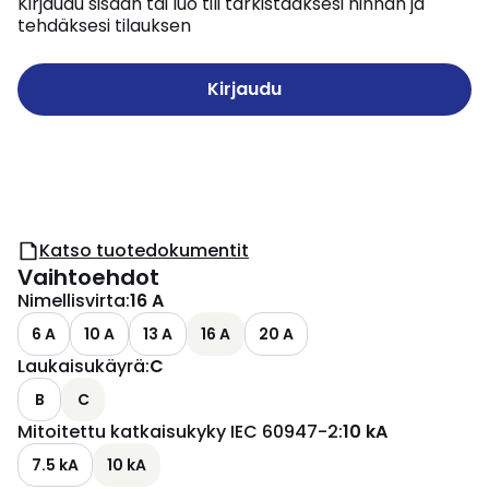
Kirjaudu sisään tai luo tili tarkistaaksesi hinnan ja
tehdäksesi tilauksen
Kirjaudu
Katso tuotedokumentit
Vaihtoehdot
Nimellisvirta
:
16 A
6 A
10 A
13 A
16 A
20 A
Laukaisukäyrä
:
C
B
C
Mitoitettu katkaisukyky IEC 60947-2
:
10 kA
7.5 kA
10 kA