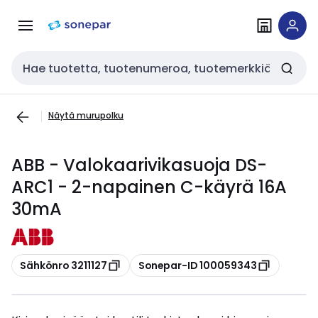
Siirry
Siirry
navigointiin
sisältöön
Haku
Näytä murupolku
ABB - Valokaarivikasuoja DS-
ARC1 - 2-napainen C-käyrä 16A
30mA
Kopioi
Kopioi
Sähkönro 3211127
Sonepar-ID 100059343