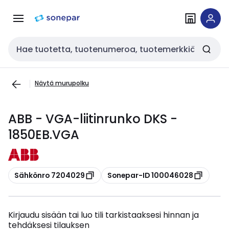
Siirry
Siirry
navigointiin
sisältöön
Haku
Näytä murupolku
ABB - VGA-liitinrunko DKS -
1850EB.VGA
Kopioi
Kopioi
Sähkönro 7204029
Sonepar-ID 100046028
Kirjaudu sisään tai luo tili tarkistaaksesi hinnan ja
tehdäksesi tilauksen