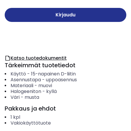
Kirjaudu
Katso tuotedokumentit
Tärkeimmät tuotetiedot
Käyttö
-
15-napainen D-liitin
Asennustapa
-
uppoasennus
Materiaali
-
muovi
Halogeeniton
-
kyllä
Väri
-
musta
Pakkaus ja ehdot
1
kpl
Vakiokäyttötuote