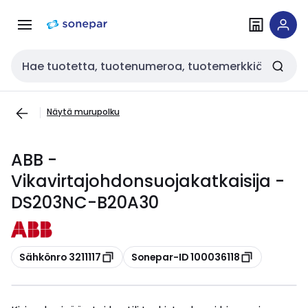
Siirry
Siirry
navigointiin
sisältöön
Haku
Näytä murupolku
ABB -
Vikavirtajohdonsuojakatkaisija -
DS203NC-B20A30
Kopioi
Kopioi
Sähkönro 3211117
Sonepar-ID 100036118