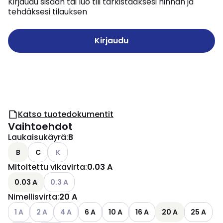
Kirjaudu sisään tai luo tili tarkistaaksesi hinnan ja
tehdäksesi tilauksen
Kirjaudu
Katso tuotedokumentit
Vaihtoehdot
Laukaisukäyrä
:
B
Katso käytettävissä olevat vaihtoehdot
B
C
K
Mitoitettu vikavirta
:
0.03 A
Katso käytettävissä olevat vaihtoehdot
0.03 A
0.3 A
Nimellisvirta
:
20 A
Katso käytettävissä olevat vaihtoehdot
Katso käytettävissä olevat vaihtoehdot
Katso käytettävissä olevat vaihtoehdot
1 A
2 A
4 A
6 A
10 A
16 A
20 A
25 A