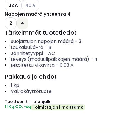
Katso käytettävissä olevat vaihtoehdot
32 A
40 A
Napojen määrä yhteensä
:
4
2
4
Tärkeimmät tuotetiedot
Suojattujen napojen määrä
-
3
Laukaisukäyrä
-
B
Jännitetyyppi
-
AC
Leveys (moduulipaikkojen määrä)
-
4
Mitoitettu vikavirta
-
0.03
A
Pakkaus ja ehdot
1
kpl
Vakiokäyttötuote
Tuotteen hiilijalanjälki
11 Kg CO₂-eq
Toimittajan ilmoittama