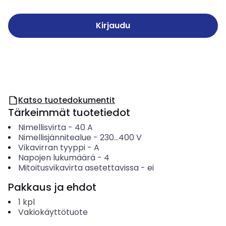
Kirjaudu
Katso tuotedokumentit
Tärkeimmät tuotetiedot
Nimellisvirta
-
40
A
Nimellisjännitealue
-
230...400
V
Vikavirran tyyppi
-
A
Napojen lukumäärä
-
4
Mitoitusvikavirta asetettavissa
-
ei
Pakkaus ja ehdot
1
kpl
Vakiokäyttötuote