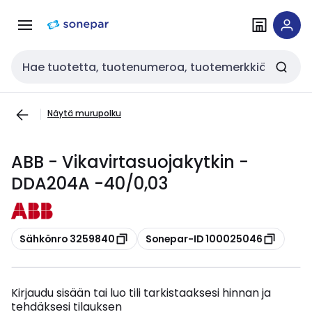
Siirry
Siirry
navigointiin
sisältöön
Haku
Näytä murupolku
ABB - Vikavirtasuojakytkin -
DDA204A -40/0,03
Kopioi
Kopioi
Sähkönro 3259840
Sonepar-ID 100025046
Kirjaudu sisään tai luo tili tarkistaaksesi hinnan ja
tehdäksesi tilauksen