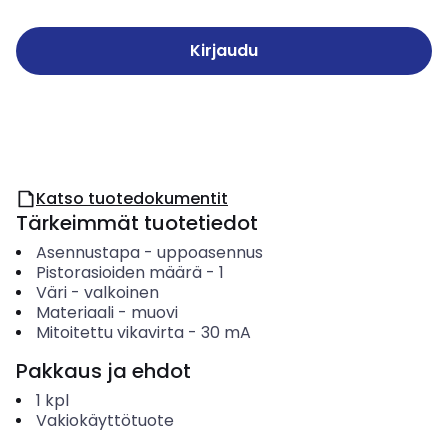
Kirjaudu
Katso tuotedokumentit
Tärkeimmät tuotetiedot
Asennustapa
-
uppoasennus
Pistorasioiden määrä
-
1
Väri
-
valkoinen
Materiaali
-
muovi
Mitoitettu vikavirta
-
30
mA
Pakkaus ja ehdot
1
kpl
Vakiokäyttötuote