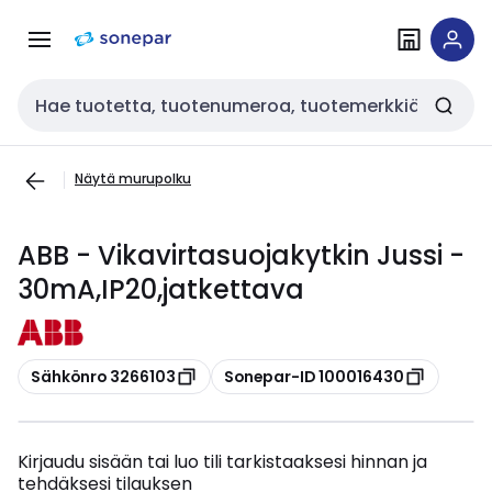
Siirry
Siirry
navigointiin
sisältöön
Haku
Näytä murupolku
ABB - Vikavirtasuojakytkin Jussi -
30mA,IP20,jatkettava
Kopioi
Kopioi
Sähkönro 3266103
Sonepar-ID 100016430
Kirjaudu sisään tai luo tili tarkistaaksesi hinnan ja
tehdäksesi tilauksen