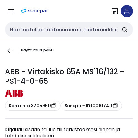
Siirry
Siirry
navigointiin
sisältöön
Haku
Näytä murupolku
ABB - Virtakisko 65A MS116/132 -
PS1-4-0-65
Kopioi
Kopioi
Sähkönro 3705950
Sonepar-ID 100107411
Kirjaudu sisään tai luo tili tarkistaaksesi hinnan ja
tehdäksesi tilauksen