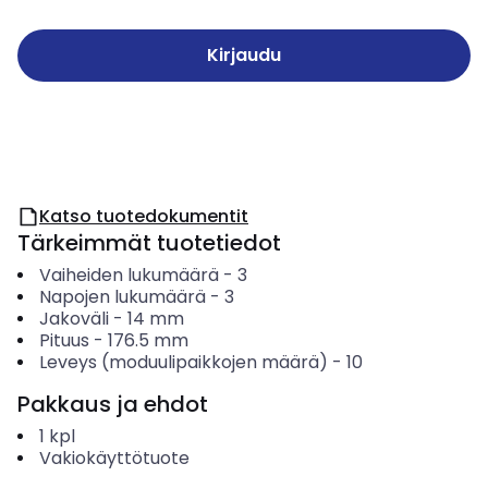
Kirjaudu
Katso tuotedokumentit
Tärkeimmät tuotetiedot
Vaiheiden lukumäärä
-
3
Napojen lukumäärä
-
3
Jakoväli
-
14
mm
Pituus
-
176.5
mm
Leveys (moduulipaikkojen määrä)
-
10
Pakkaus ja ehdot
1
kpl
Vakiokäyttötuote