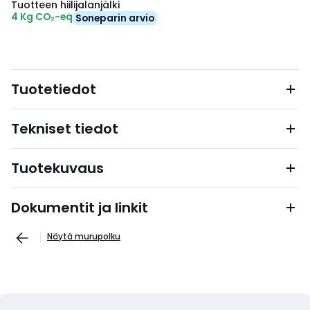
Tuotteen hiilijalanjälki
4 Kg CO₂-eq
Soneparin arvio
Tuotetiedot
Tekniset tiedot
Tuotekuvaus
Dokumentit ja linkit
Näytä murupolku