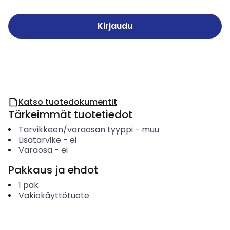
Kirjaudu
Katso tuotedokumentit
Tärkeimmät tuotetiedot
Tarvikkeen/varaosan tyyppi
-
muu
Lisätarvike
-
ei
Varaosa
-
ei
Pakkaus ja ehdot
1
pak
Vakiokäyttötuote