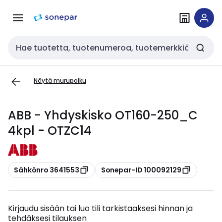
Siirry
Siirry
navigointiin
sisältöön
Haku
Näytä murupolku
ABB - Yhdyskisko OT160-250_C
4kpl - OTZC14
Kopioi
Kopioi
Sähkönro 3641553
Sonepar-ID 100092129
Kirjaudu sisään tai luo tili tarkistaaksesi hinnan ja
tehdäksesi tilauksen