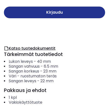
Kirjaudu
Katso tuotedokumentit
Tärkeimmät tuotetiedot
Lukon leveys
-
40
mm
Sangan vahvuus
-
6.5
mm
Sangan korkeus
-
23
mm
Väri
-
ruostumaton teräs
Sangan leveys
-
22
mm
Pakkaus ja ehdot
1
kpl
Vakiokäyttötuote