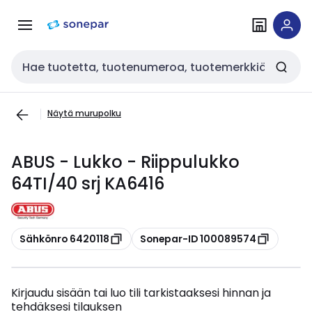
Siirry
Siirry
navigointiin
sisältöön
Haku
Näytä murupolku
ABUS - Lukko - Riippulukko
64TI/40 srj KA6416
Kopioi
Kopioi
Sähkönro 6420118
Sonepar-ID 100089574
Kirjaudu sisään tai luo tili tarkistaaksesi hinnan ja
tehdäksesi tilauksen