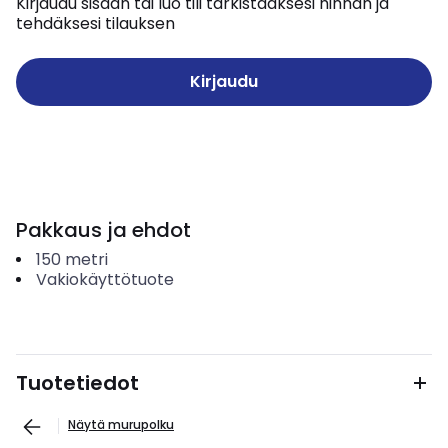
Kirjaudu sisään tai luo tili tarkistaaksesi hinnan ja
tehdäksesi tilauksen
Kirjaudu
Pakkaus ja ehdot
150
metri
Vakiokäyttötuote
Tuotetiedot
Näytä murupolku