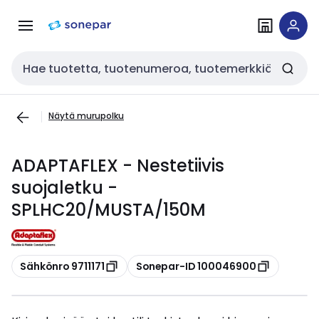
Siirry
Siirry
navigointiin
sisältöön
Haku
Näytä murupolku
ADAPTAFLEX - Nestetiivis
suojaletku -
SPLHC20/MUSTA/150M
Kopioi
Kopioi
Sähkönro 9711171
Sonepar-ID 100046900