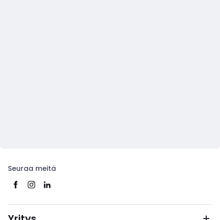
Seuraa meitä
Yritys