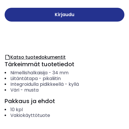
Kirjaudu
Katso tuotedokumentit
Tärkeimmät tuotetiedot
Nimellishalkaisija
-
34
mm
Liitäntätapa
-
pikaliitin
Integroidulla pidikkeellä
-
kyllä
Väri
-
musta
Pakkaus ja ehdot
10
kpl
Vakiokäyttötuote