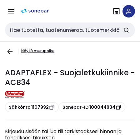
Siirry
Siirry
navigointiin
sisältöön
Haku
Näytä murupolku
ADAPTAFLEX - Suojaletkukiinnike -
ACB34
Kopioi
Kopioi
Sähkönro 1107992
Sonepar-ID 100044934
Kirjaudu sisään tai luo tili tarkistaaksesi hinnan ja
tehdäksesi tilauksen