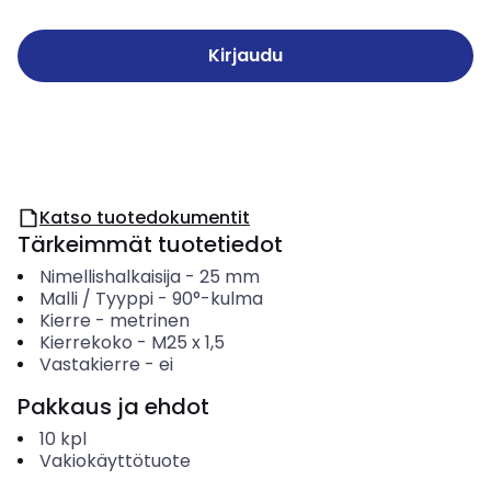
Kirjaudu
Katso tuotedokumentit
Tärkeimmät tuotetiedot
Nimellishalkaisija
-
25
mm
Malli / Tyyppi
-
90°-kulma
Kierre
-
metrinen
Kierrekoko
-
M25 x 1,5
Vastakierre
-
ei
Pakkaus ja ehdot
10
kpl
Vakiokäyttötuote