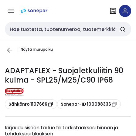
Siirry
Siirry
navigointiin
sisältöön
Haku
Näytä murupolku
ADAPTAFLEX - Suojaletkuliitin 90
kulma - SPL25/M25/C90 IP68
Kopioi
Kopioi
Sähkönro 1107666
Sonepar-ID 100088336
Kirjaudu sisään tai luo tili tarkistaaksesi hinnan ja
tehdäksesi tilauksen