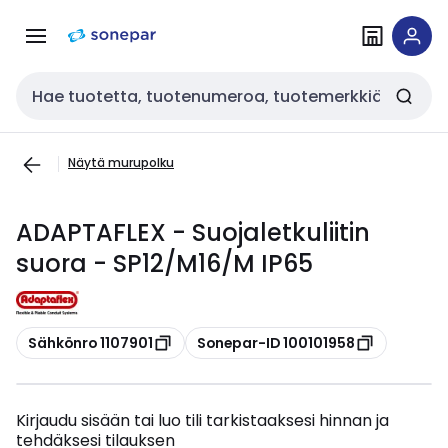
Siirry
Siirry
navigointiin
sisältöön
Haku
Näytä murupolku
ADAPTAFLEX - Suojaletkuliitin
suora - SP12/M16/M IP65
Kopioi
Kopioi
Sähkönro 1107901
Sonepar-ID 100101958
Kirjaudu sisään tai luo tili tarkistaaksesi hinnan ja
tehdäksesi tilauksen