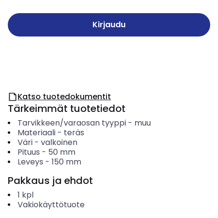
Kirjaudu
Katso tuotedokumentit
Tärkeimmät tuotetiedot
Tarvikkeen/varaosan tyyppi
-
muu
Materiaali
-
teräs
Väri
-
valkoinen
Pituus
-
50
mm
Leveys
-
150
mm
Pakkaus ja ehdot
1
kpl
Vakiokäyttötuote