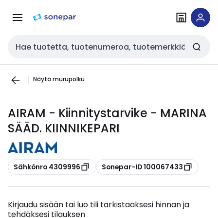
Siirry
Siirry
navigointiin
sisältöön
Haku
Näytä murupolku
AIRAM - Kiinnitystarvike - MARINA
SÄÄD. KIINNIKEPARI
Kopioi
Kopioi
Sähkönro 4309996
Sonepar-ID 100067433
Kirjaudu sisään tai luo tili tarkistaaksesi hinnan ja
tehdäksesi tilauksen