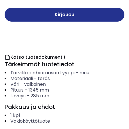
Kirjaudu
Katso tuotedokumentit
Tärkeimmät tuotetiedot
Tarvikkeen/varaosan tyyppi
-
muu
Materiaali
-
teräs
Väri
-
valkoinen
Pituus
-
1345
mm
Leveys
-
285
mm
Pakkaus ja ehdot
1
kpl
Vakiokäyttötuote