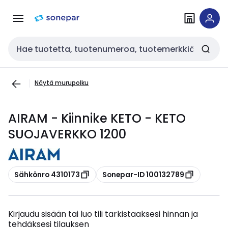
Siirry
Siirry
navigointiin
sisältöön
Haku
Näytä murupolku
AIRAM - Kiinnike KETO - KETO
SUOJAVERKKO 1200
Kopioi
Kopioi
Sähkönro 4310173
Sonepar-ID 100132789
Kirjaudu sisään tai luo tili tarkistaaksesi hinnan ja
tehdäksesi tilauksen