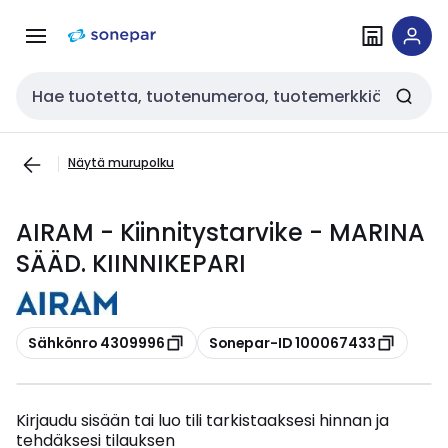
Siirry
Siirry
navigointiin
sisältöön
Haku
Näytä murupolku
AIRAM - Kiinnitystarvike - MARINA
SÄÄD. KIINNIKEPARI
Kopioi
Kopioi
Sähkönro 4309996
Sonepar-ID 100067433
Kirjaudu sisään tai luo tili tarkistaaksesi hinnan ja
tehdäksesi tilauksen