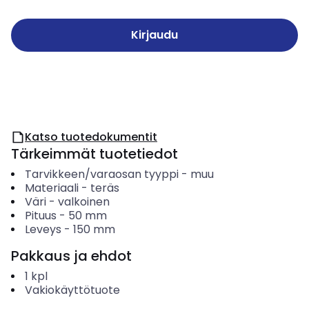
Kirjaudu
Katso tuotedokumentit
Tärkeimmät tuotetiedot
Tarvikkeen/varaosan tyyppi
-
muu
Materiaali
-
teräs
Väri
-
valkoinen
Pituus
-
50
mm
Leveys
-
150
mm
Pakkaus ja ehdot
1
kpl
Vakiokäyttötuote