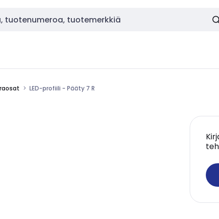
araosat
LED-profiili - Pääty 7 R
Kir
teh