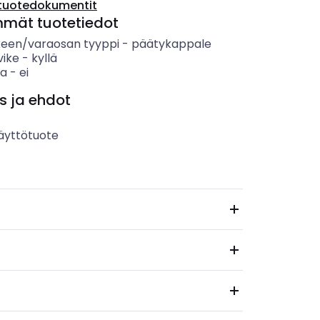
tuotedokumentit
mmät tuotetiedot
keen/varaosan tyyppi
-
päätykappale
vike
-
kyllä
sa
-
ei
s ja ehdot
äyttötuote