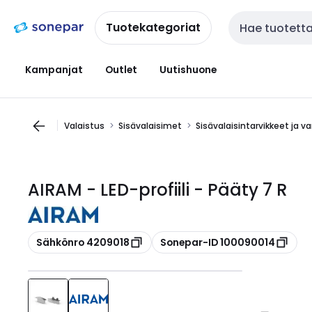
Siirry
Siirry
navigointiin
sisältöön
Tuotekategoriat
Haku
Kampanjat
Outlet
Uutishuone
Valaistus
Sisävalaisimet
Sisävalaisintarvikkeet ja v
AIRAM - LED-profiili - Pääty 7 R
Kopioi
Kopioi
Sähkönro 4209018
Sonepar-ID 100090014