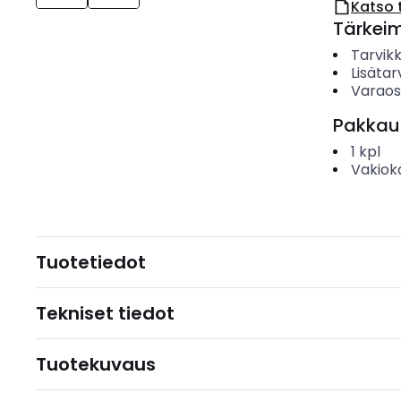
Katso 
Tärkei
Tarvik
Lisätar
Varao
Pakkau
1
kpl
Vakiok
Tuotetiedot
Tekniset tiedot
Tuotekuvaus