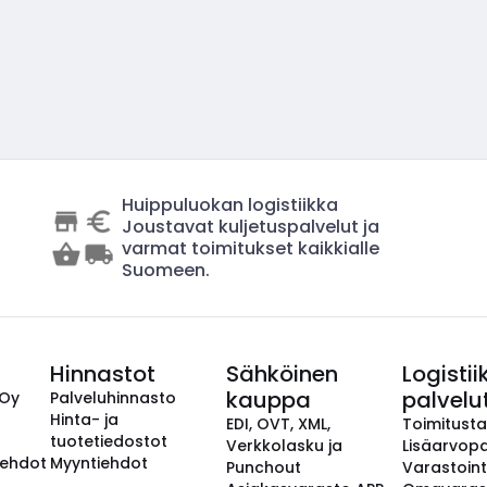
Huippuluokan logistiikka
Joustavat kuljetuspalvelut ja
varmat toimitukset kaikkialle
Suomeen.
Hinnastot
Sähköinen
Logistii
kauppa
palvelu
 Oy
Palveluhinnasto
Hinta- ja
EDI, OVT, XML,
Toimitust
tuotetiedostot
Verkkolasku ja
Lisäarvopa
aehdot
Myyntiehdot
Punchout
Varastoint