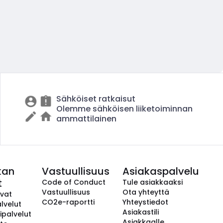
Sähköiset ratkaisut
Olemme sähköisen liiketoiminnan
ammattilainen
kan
Vastuullisuus
Asiakaspalvelu
t
Code of Conduct
Tule asiakkaaksi
Vastuullisuus
Ota yhteyttä
avat
CO2e-raportti
Yhteystiedot
lvelut
Asiakastili
ipalvelut
Asiakkaalle