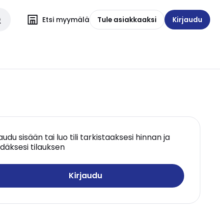
Etsi myymälä
Tule asiakkaaksi
Kirjaudu
jaudu sisään tai luo tili tarkistaaksesi hinnan ja
däksesi tilauksen
Kirjaudu