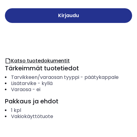
Kirjaudu
Katso tuotedokumentit
Tärkeimmät tuotetiedot
Tarvikkeen/varaosan tyyppi
-
päätykappale
Lisätarvike
-
kyllä
Varaosa
-
ei
Pakkaus ja ehdot
1
kpl
Vakiokäyttötuote