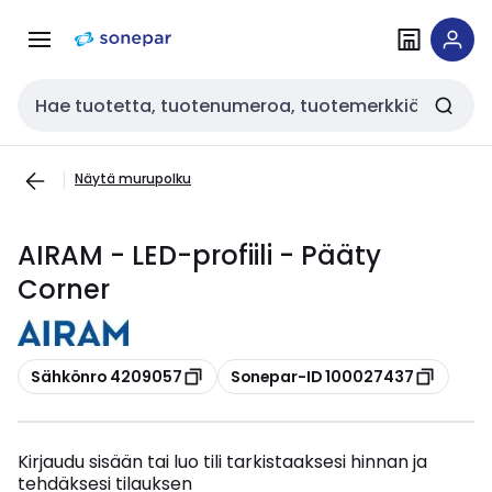
Siirry
Siirry
navigointiin
sisältöön
Haku
Näytä murupolku
AIRAM - LED-profiili - Pääty
Corner
Kopioi
Kopioi
Sähkönro 4209057
Sonepar-ID 100027437
Kirjaudu sisään tai luo tili tarkistaaksesi hinnan ja
tehdäksesi tilauksen